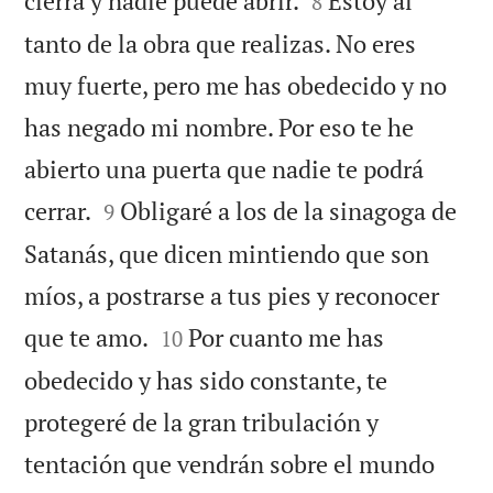
cierra y nadie puede abrir.
Estoy al
8
tanto de la obra que realizas. No eres
muy fuerte, pero me has obedecido y no
has negado mi nombre. Por eso te he
abierto una puerta que nadie te podrá


cerrar.
Obligaré a los de la sinagoga de
9
Satanás, que dicen mintiendo que son
míos, a postrarse a tus pies y reconocer


que te amo.
Por cuanto me has
10
obedecido y has sido constante, te
protegeré de la gran tribulación y
tentación que vendrán sobre el mundo