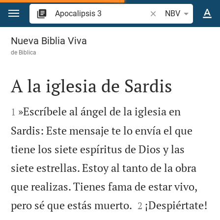
Ir a un contenido
Buscar versículo bíb
NBV
Apocalipsis 3
Nueva Biblia Viva
de
Biblica
A la iglesia de Sardis


»Escríbele al ángel de la iglesia en
1
Sardis: Este mensaje te lo envía el que
tiene los siete espíritus de Dios y las
siete estrellas. Estoy al tanto de la obra
que realizas. Tienes fama de estar vivo,


pero sé que estás muerto.
¡Despiértate!
2