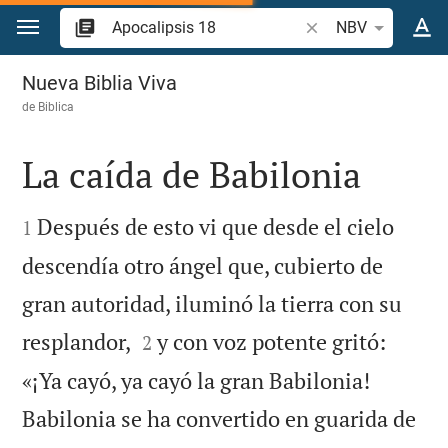
Ir a un contenido
Buscar versículo bíb
NBV
Apocalipsis 18
Nueva Biblia Viva
de
Biblica
La caída de Babilonia


Después de esto vi que desde el cielo
1
descendía otro ángel que, cubierto de
gran autoridad, iluminó la tierra con su


resplandor,
y con voz potente gritó:
2
«¡Ya cayó, ya cayó la gran Babilonia!
Babilonia se ha convertido en guarida de