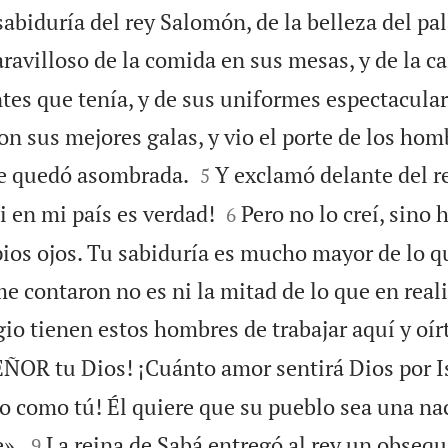
sabiduría del rey Salomón, de la belleza del pa
aravilloso de la comida en sus mesas, y de la c
tes que tenía, y de sus uniformes espectacular
con sus mejores galas, y vio el porte de los hom


se quedó asombrada.
Y exclamó delante del r
5


ti en mi país es verdad!
Pero no lo creí, sino 
6
opios ojos. Tu sabiduría es mucho mayor de lo 
e contaron no es ni la mitad de lo que en real
gio tienen estos hombres de trabajar aquí y oír
EÑOR tu Dios! ¡Cuánto amor sentirá Dios por Is
to como tú! Él quiere que su pueblo sea una na


e».
La reina de Sabá entregó al rey un obsequ
9