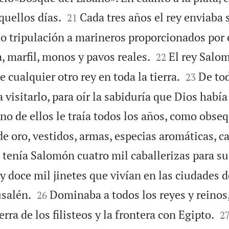


uellos días.
Cada tres años el rey enviaba 
21
o tripulación a marineros proporcionados por 


a, marfil, monos y pavos reales.
El rey Salo
22


 cualquier otro rey en toda la tierra.
De tod
23
a visitarlo, para oír la sabiduría que Dios habí
no de ellos le traía todos los años, como obse
de oro, vestidos, armas, especias aromáticas, c
tenía Salomón cuatro mil caballerizas para su
y doce mil jinetes que vivían en las ciudades


usalén.
Dominaba a todos los reyes y reinos,
26

erra de los filisteos y la frontera con Egipto.
2