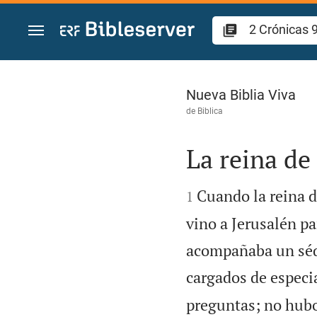
Ir a un contenido
2 Crónicas 9
Nueva Biblia Viva
de
Biblica
La reina de


Cuando la reina d
1
vino a Jerusalén pa
acompañaba un séqu
cargados de especia
preguntas; no hubo