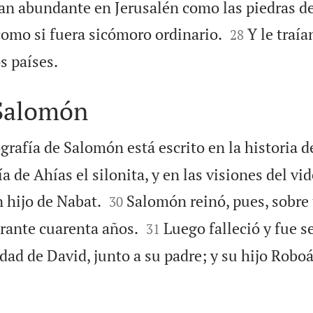
tan abundante en Jerusalén como las piedras de


como si fuera sicómoro ordinario.
Y le traía
28

s países.
Salomón
ografía de Salomón está escrito en la historia d
ía de Ahías el silonita, y en las visiones del vi


 hijo de Nabat.
Salomón reinó, pues, sobre 
30


urante cuarenta años.
Luego falleció y fue s
31
udad de David, junto a su padre; y su hijo Robo