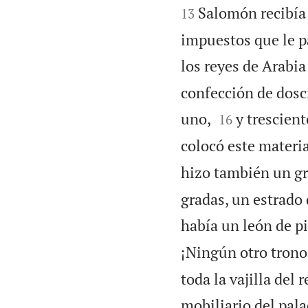


Salomón recibía 
13
impuestos que le pa
los reyes de Arabia
confección de dosc


uno,
y trescient
16
colocó este materi
hizo también un gra
gradas, un estrado 
había un león de pi
¡Ningún otro trono
toda la vajilla del
mobiliario del pala