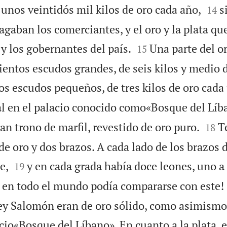


unos veintidós mil kilos de oro cada año,
s
14
gaban los comerciantes, y el oro y la plata que


 y los gobernantes del país.
Una parte del or
15
ientos escudos grandes, de seis kilos y medio 
os escudos pequeños, de tres kilos de oro cada 
al en el palacio conocido como«Bosque del Líb


n trono de marfil, revestido de oro puro.
T
18
de oro y dos brazos. A cada lado de los brazos 


e,
y en cada grada había doce leones, uno a 
19
 en todo el mundo podía compararse con este!
 rey Salomón eran de oro sólido, como asimismo
cio«Bosque del Líbano». En cuanto a la plata, e