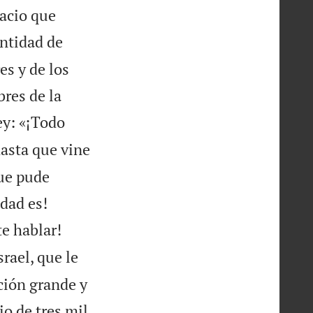
lacio que
antidad de
es y de los
bres de la
ey: «¡Todo
hasta que vine
que pude


idad es!


te hablar!
rael, que le
ción grande y
io de tres mil