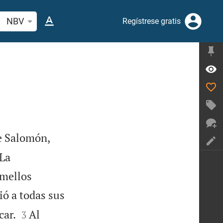
car versículo bíblico o palabra
NBV
Regístrese gratis
de Salomón,
 La
amellos
ó a todas sus


car.
Al
3