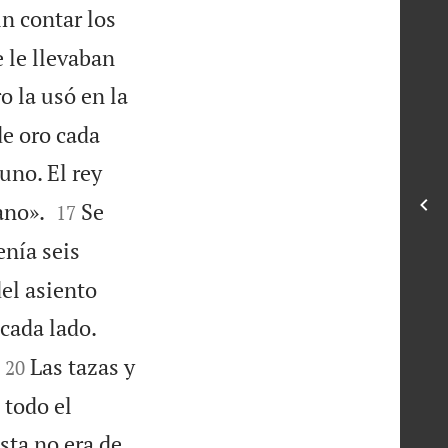
in contar los
 le llevaban
o la usó en la
de oro cada
uno. El rey


ano».
Se
17
enía seis
del asiento
cada lado.


Las tazas y
20
 todo el
sta no era de