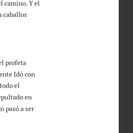
l camino. Y el
n caballos
el profeta
dente Idó con
todo el
epultado en
án pasó a ser