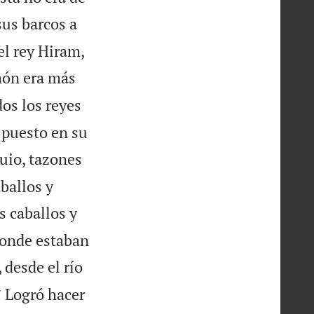
sus barcos a
el rey Hiram,
món era más
os los reyes
a puesto en su
quio, tazones
aballos y
s caballos y
 donde estaban
 desde el río

Logró hacer
7