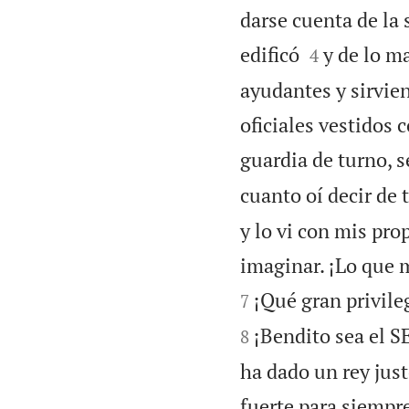
darse cuenta de la 


edificó
y de lo m
4
ayudantes y sirvien
oficiales vestidos 
guardia de turno, 
cuanto oí decir de 
y lo vi con mis pr
imaginar. ¡Lo que m
¡Qué gran privile
7
¡Bendito sea el S
8
ha dado un rey jus
fuerte para siempr