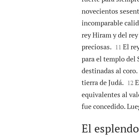
novecientos sesenta
incomparable calida
rey Hiram y del rey


preciosas.
El re
11
para el templo del S
destinadas al coro


tierra de Judá.
E
12
equivalentes al valo
fue concedido. Lueg
El esplend