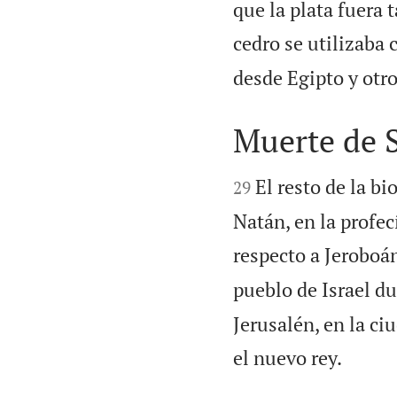
que la plata fuera 
cedro se utilizaba 
desde Egipto y otro
Muerte de 


El resto de la bi
29
Natán, en la profec
respecto a Jeroboán
pueblo de Israel d
Jerusalén, en la ci

el nuevo rey.