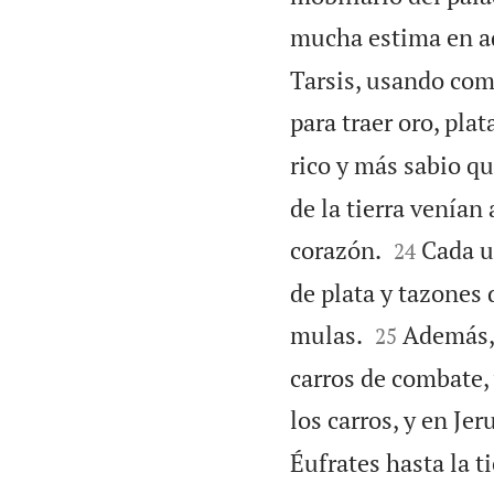
mucha estima en aq
Tarsis, usando com
para traer oro, plat
rico y más sabio que
de la tierra venían 


corazón.
Cada u
24
de plata y tazones 


mulas.
Además, 
25
carros de combate, 
los carros, y en Jer
Éufrates hasta la ti