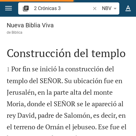
Ir a un contenido
Buscar versículo bíb
NBV
2 Crónicas 3
Nueva Biblia Viva
de
Biblica
Construcción del templo


Por fin se inició la construcción del
1
templo del SEÑOR. Su ubicación fue en
Jerusalén, en la parte alta del monte
Moria, donde el SEÑOR se le apareció al
rey David, padre de Salomón, es decir, en
el terreno de Ornán el jebuseo. Ese fue el