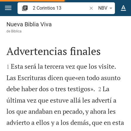
Ir a un contenido
Buscar versículo bíb
NBV
2 Corintios 13
Nueva Biblia Viva
de
Biblica
Advertencias finales


Esta será la tercera vez que los visite.
1
Las Escrituras dicen que«en todo asunto


debe haber dos o tres testigos».
La
2
última vez que estuve allá les advertí a
los que andaban en pecado, y ahora les
advierto a ellos y a los demás, que en esta