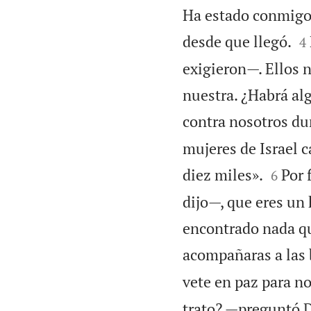
Ha estado conmigo 

desde que llegó.
4
exigieron—. Ellos n
nuestra. ¿Habrá al
contra nosotros dur
mujeres de Israel c


diez miles».
Por 
6
dijo—, que eres un 
encontrado nada qu
acompañaras a las 
vete en paz para n
trato? —preguntó D