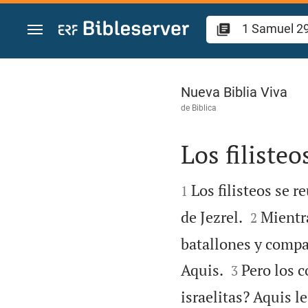
Ir a un contenido
1 Samuel 29
Nueva Biblia Viva
de
Biblica
Los filiste


Los filisteos se r
1


de Jezrel.
Mientra
2
batallones y compa


Aquis.
Pero los 
3
israelitas? Aquis l