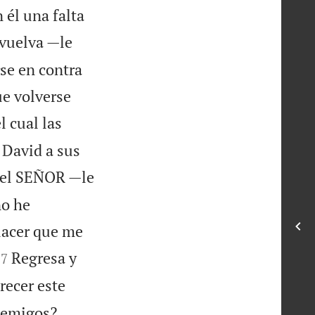
 él una falta
 vuelva —le
rse en contra
ue volverse
 cual las
 David a sus
r el SEÑOR —le
no he
lacer que me


Regresa y
7
ecer este


nemigos?