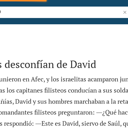
Bus
os desconfían de David
eunieron en Afec, y los israelitas acamparon jun
s los capitanes filisteos conducían a sus sold
ñías, David y sus hombres marchaban a la ret
comandantes filisteos preguntaron: ―¿Qué hac
es respondió: ―Este es David, siervo de Saúl, q