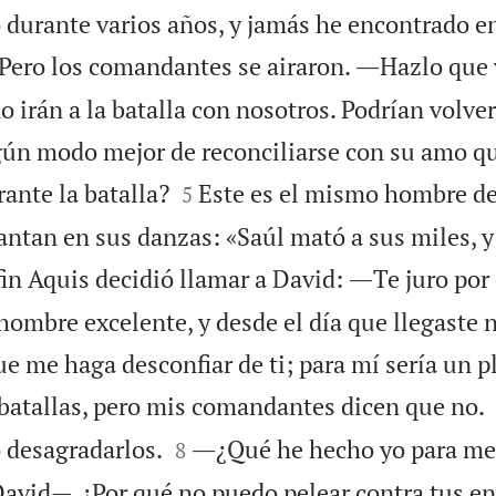
durante varios años, y jamás he encontrado en

Pero los comandantes se airaron. ―Hazlo que
o irán a la batalla con nosotros. Podrían volve
gún modo mejor de reconciliarse con su amo q


ante la batalla?
Este es el mismo hombre del
5
antan en sus danzas: «Saúl mató a sus miles, y
fin Aquis decidió llamar a David: ―Te juro po
hombre excelente, y desde el día que llegaste 
e me haga desconfiar de ti; para mí sería un p
batallas, pero mis comandantes dicen que no.


o desagradarlos.
―¿Qué he hecho yo para mer
8
avid—. ¿Por qué no puedo pelear contra tus e