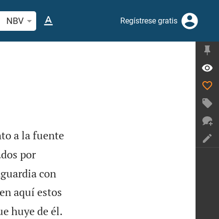
car versículo bíblico o palabra
NBV
Regístrese gratis
to a la fuente
ados por
aguardia con
en aquí estos
ue huye de él.