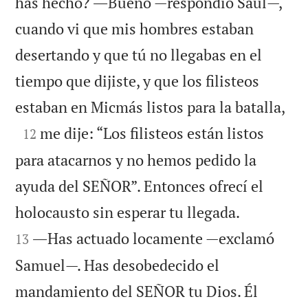
has hecho? ―Bueno —respondió Saúl—,
cuando vi que mis hombres estaban
desertando y que tú no llegabas en el
tiempo que dijiste, y que los filisteos

estaban en Micmás listos para la batalla,

me dije: “Los filisteos están listos
12
para atacarnos y no hemos pedido la
ayuda del SEÑOR”. Entonces ofrecí el


holocausto sin esperar tu llegada.
―Has actuado locamente —exclamó
13
Samuel—. Has desobedecido el
mandamiento del SEÑOR tu Dios. Él