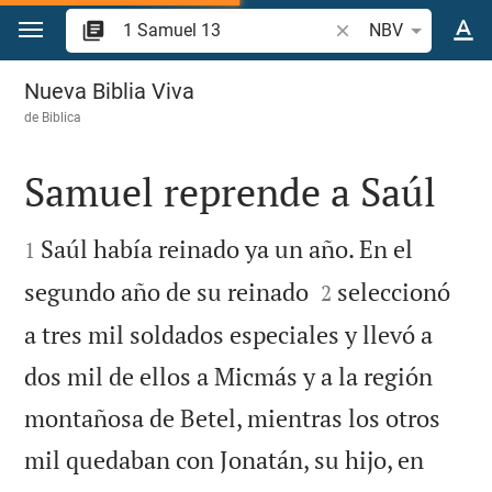
Ir a un contenido
Buscar versículo bíb
NBV
1 Samuel 13
Nueva Biblia Viva
de
Biblica
Samuel reprende a Saúl


Saúl había reinado ya un año. En el
1


segundo año de su reinado
seleccionó
2
a tres mil soldados especiales y llevó a
dos mil de ellos a Micmás y a la región
montañosa de Betel, mientras los otros
mil quedaban con Jonatán, su hijo, en