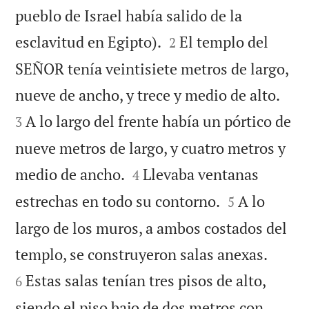
pueblo de Israel había salido de la


esclavitud en Egipto).
El templo del
2
SEÑOR tenía veintisiete metros de largo,


nueve de ancho, y trece y medio de alto.
A lo largo del frente había un pórtico de
3
nueve metros de largo, y cuatro metros y


medio de ancho.
Llevaba ventanas
4


estrechas en todo su contorno.
A lo
5
largo de los muros, a ambos costados del


templo, se construyeron salas anexas.
Estas salas tenían tres pisos de alto,
6
siendo el piso bajo de dos metros con