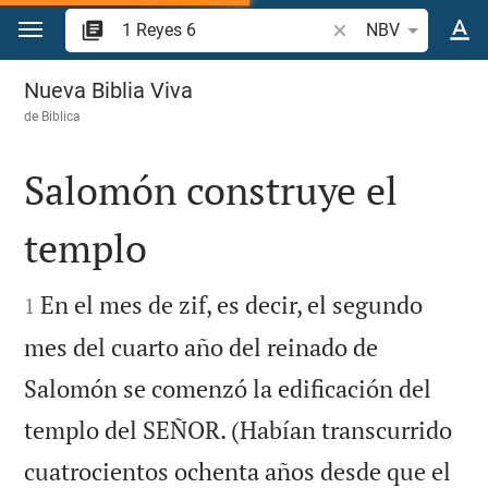
Ir a un contenido
Buscar versículo bíb
NBV
1 Reyes 6
Nueva Biblia Viva
de
Biblica
Salomón construye el
templo


En el mes de zif, es decir, el segundo
1
mes del cuarto año del reinado de
Salomón se comenzó la edificación del
templo del SEÑOR. (Habían transcurrido
cuatrocientos ochenta años desde que el