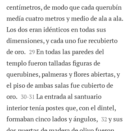
centímetros, de modo que cada querubín
medía cuatro metros y medio de ala a ala.
Los dos eran idénticos en todas sus
dimensiones, y cada uno fue recubierto


de oro.
En todas las paredes del
29
templo fueron talladas figuras de
querubines, palmeras y flores abiertas, y
el piso de ambas salas fue cubierto de


oro.
La entrada al santuario
30
-
31
interior tenía postes que, con el dintel,


formaban cinco lados y ángulos,
y sus
32
dos puertas de madera de olivo fueron