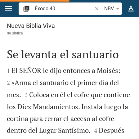
Ir a un contenido
Buscar versículo bíb
NBV
Éxodo 40
Nueva Biblia Viva
de
Biblica
Se levanta el santuario




El SEÑOR le dijo entonces a Moisés:
1
«Arma el santuario el primer día del
2


mes.
Coloca en él el cofre que contiene
3
los Diez Mandamientos. Instala luego la
cortina para cerrar el acceso al cofre


dentro del Lugar Santísimo.
Después
4