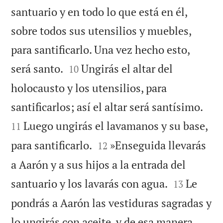
santuario y en todo lo que está en él,
sobre todos sus utensilios y muebles,
para santificarlo. Una vez hecho esto,


será santo.
Ungirás el altar del
10
holocausto y los utensilios, para


santificarlos; así el altar será santísimo.
Luego ungirás el lavamanos y su base,
11


para santificarlo.
»Enseguida llevarás
12
a Aarón y a sus hijos a la entrada del


santuario y los lavarás con agua.
Le
13
pondrás a Aarón las vestiduras sagradas y
lo ungirás con aceite, y de esa manera