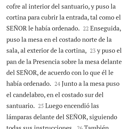
cofre al interior del santuario, y puso la
cortina para cubrir la entrada, tal como el


SEÑOR le había ordenado.
Enseguida,
22
puso la mesa en el costado norte de la


sala, al exterior de la cortina,
y puso el
23
pan de la Presencia sobre la mesa delante
del SEÑOR, de acuerdo con lo que él le


había ordenado.
Junto a la mesa puso
24
el candelabro, en el costado sur del


santuario.
Luego encendió las
25
lámparas delante del SEÑOR, siguiendo


todas sus instrucciones.
También
26