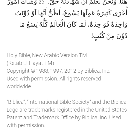


هُنَا. وَنَحْنُ نَعْلَمُ أَنَّ شَهَادَتَهُ حَقٌّ.
وَهُنَاكَ أُمُورٌ
25
أُخْرَى كَثِيرَةٌ عَمِلَهَا يَسُوعُ، أَظُنُّ أَنَّهَا لَوْ دُوِّنَتْ
وَاحِدَةً فَوَاحِدَةً، لَمَا كَانَ الْعَالَمُ كُلُّهُ يَسَعُ مَا

دُوِّنَ مِنْ كُتُبٍ!
Holy Bible, New Arabic Version TM
(Ketab El Hayat TM)
Copyright © 1988, 1997, 2012 by Biblica, Inc.
Used with permission. All rights reserved
worldwide.
“Biblica”, “International Bible Society” and the Biblica
Logo are trademarks registered in the United States
Patent and Trademark Office by Biblica, Inc. Used
with permission.