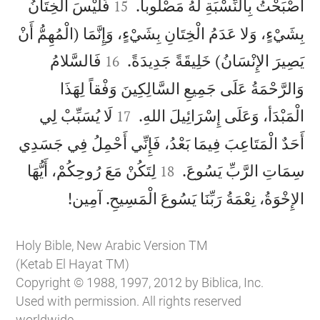


أَصْبَحْتُ بِالنِّسْبَةِ لَهُ مَصْلُوباً.
فَلَيْسَ الْخِتَانُ
15
بِشَيْءٍ، وَلا عَدَمُ الْخِتَانِ بِشَيْءٍ، وَإِنَّمَا (الْمُهِمُّ أَنْ


يَصِيرَ الإِنْسَانُ) خَلِيقَةً جَدِيدَةً.
فَالسَّلامُ
16
وَالرَّحْمَةُ عَلَى جَمِيعِ السَّالِكِينَ وَفْقاً لِهَذَا


الْمَبْدَأ، وَعَلَى إِسْرَائِيلَ اللهِ.
لَا يُسَبِّبْ لِي
17
أَحَدٌ الْمَتَاعِبَ فِيمَا بَعْدُ، فَإِنِّي أَحْمِلُ فِي جَسَدِي


سِمَاتِ الرَّبِّ يَسُوعَ.
لِتَكُنْ مَعَ رُوحِكُمْ، أَيُّهَا
18

الإِخْوَةُ، نِعْمَةُ رَبِّنَا يَسُوعَ الْمَسِيحِ. آمِين!
Holy Bible, New Arabic Version TM
(Ketab El Hayat TM)
Copyright © 1988, 1997, 2012 by Biblica, Inc.
Used with permission. All rights reserved
worldwide.