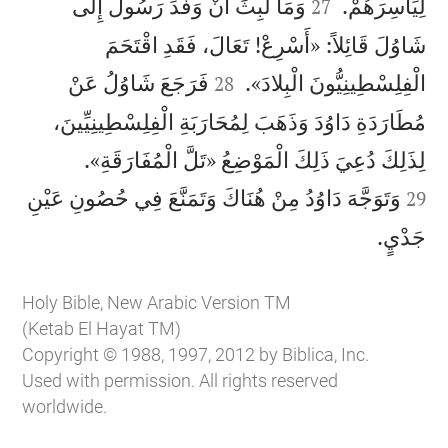


لِيَأْسِرَهُمْ.
وَمَا لَبِثَ أَنْ وَفَدَ رَسُولٌ إِلَى
27
شَاوُلَ قَائِلاً: «أَسْرِعْ! تَعَالَ، فَقَدِ اقْتَحَمَ


الْفِلِسْطِينِيُّونَ الْبِلادَ».
فَرَجَعَ شَاوُلُ عَنْ
28
مُطَارَدَةِ دَاوُدَ وَذَهَبَ لِمُحَارَبَةِ الْفِلِسْطِينِيِّينَ،


لِذَلِكَ دُعِيَ ذَلِكَ الْمَوْضِعُ «تَلَّ الْمُفَارَقَةِ».
وَتَوَجَّهَ دَاوُدُ مِنْ هُنَاكَ وَتَمَنَّعَ فِي حُصُونِ عَيْنِ
29

جَدْيٍ.
Holy Bible, New Arabic Version TM
(Ketab El Hayat TM)
Copyright © 1988, 1997, 2012 by Biblica, Inc.
Used with permission. All rights reserved
worldwide.