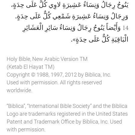
يَنُوحُ رِجَالُ وَنِسَاءُ عَشِيرَةِ لاوِي كُلٌّ عَلَى حِدَةٍ،


وَرِجَالُ وَنِسَاءُ عَشِيرَةِ شَمْعِي كُلٌّ عَلَى حِدَةٍ.
وَأَيْضاً يَنُوحُ رِجَالُ وَنِسَاءُ سَائِرِ الْعَشَائِرِ
14

الْبَاقِيَةِ كُلٌّ عَلَى حِدَةٍ».
Holy Bible, New Arabic Version TM
(Ketab El Hayat TM)
Copyright © 1988, 1997, 2012 by Biblica, Inc.
Used with permission. All rights reserved
worldwide.
“Biblica”, “International Bible Society” and the Biblica
Logo are trademarks registered in the United States
Patent and Trademark Office by Biblica, Inc. Used
with permission.