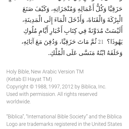
حَزَقِيَّا وَكُلُّ أَعْمَالِهِ وَمُنْجَزَاتِهِ، وَكَيْفَ صَنَعَ
الْبِرْكَةَ وَالْقَنَاةَ، وَأَدْخَلَ الْمَاءَ إِلَى الْمَدِينَةِ،
أَلَيْسَتْ مُدَوَّنَةً فِي كِتَابِ أَخْبَارِ أَيَّامِ مُلُوكِ


يَهُوذَا؟
ثُمَّ مَاتَ حَزَقِيَّا، وَدُفِنَ مَعَ آبَائِهِ،
21

وَخَلَفَهُ ابْنُهُ مَنَسَّى عَلَى الْمُلْكِ.
Holy Bible, New Arabic Version TM
(Ketab El Hayat TM)
Copyright © 1988, 1997, 2012 by Biblica, Inc.
Used with permission. All rights reserved
worldwide.
“Biblica”, “International Bible Society” and the Biblica
Logo are trademarks registered in the United States