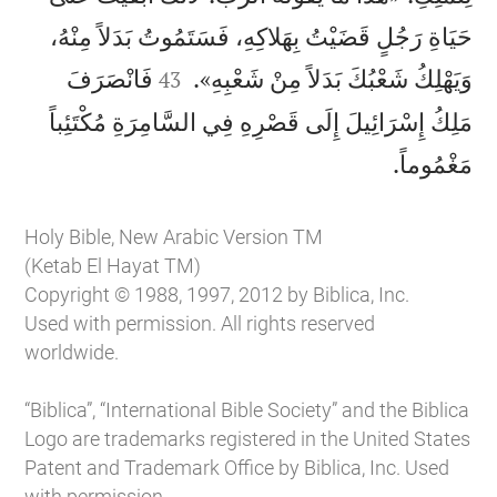
حَيَاةِ رَجُلٍ قَضَيْتُ بِهَلاكِهِ، فَسَتَمُوتُ بَدَلاً مِنْهُ،


وَيَهْلِكُ شَعْبُكَ بَدَلاً مِنْ شَعْبِهِ».
فَانْصَرَفَ
43
مَلِكُ إِسْرَائِيلَ إِلَى قَصْرِهِ فِي السَّامِرَةِ مُكْتَئِباً

مَغْمُوماً.
Holy Bible, New Arabic Version TM
(Ketab El Hayat TM)
Copyright © 1988, 1997, 2012 by Biblica, Inc.
Used with permission. All rights reserved
worldwide.
“Biblica”, “International Bible Society” and the Biblica
Logo are trademarks registered in the United States
Patent and Trademark Office by Biblica, Inc. Used
with permission.