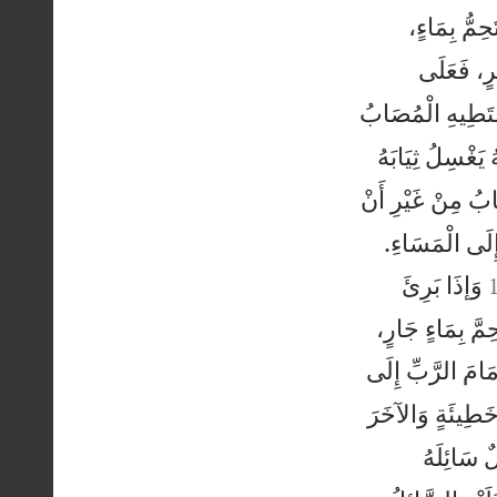
ِمُّ بِمَاءٍ،
ٍ، فَعَلَى
مْتَطِيهِ الْمُصَابُ
يَغْسِلُ ثِيَابَهُ
ُ مِنْ غَيْرِ أَنْ


إِلَى الْمَسَاءِ.
وَإذَا بَرِئَ
ِمَّ بِمَاءٍ جَارٍ،
مَامَ الرَّبِّ إِلَى
 خَطِيئَةٍ وَالآخَرَ
ٌ سَائِلَهُ