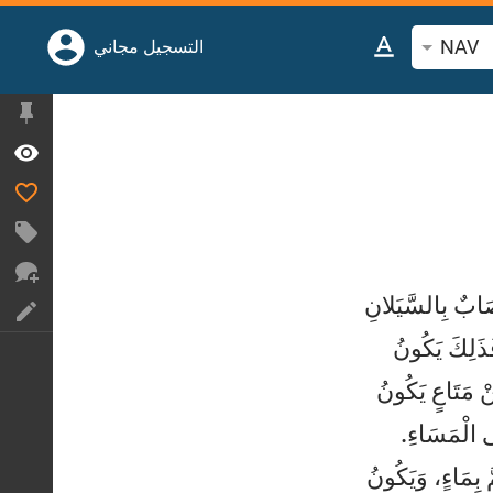
NAV
ث عن آية أو كلمة
التسجيل مجاني
َابٌ بِالسَّيَلانِ
َذَلِكَ يَكُونُ
ْ مَتَاعٍ يَكُونُ


ى الْمَسَاءِ.
 بِمَاءٍ، وَيَكُونُ