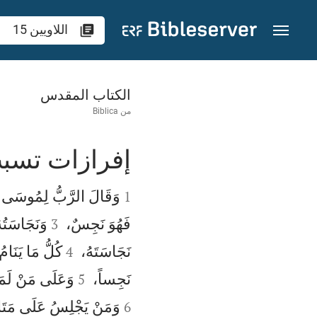
نتقل إلى المحتوى
اللاويين 15
الكتاب المقدس
من
Biblica
إفرازات تسب


وَقَالَ الرَّبُّ لِمُوسَى 
1


فَهُوَ نَجِسٌ،
وَنَجَاسَتُه
3


نَجَاسَتَهُ،
كُلُّ مَا يَنَا
4


نَجِساً،
وَعَلَى مَنْ لَمَس
5
وَمَنْ يَجْلِسُ عَلَى مَتَاعٍ
6