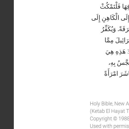
ِهَا فَلْتَمْكُثْ
إِلَى الْكَاهِنِ إِلَى
قَةً. وَيُكَفِّرُ
َائِيلَ مِمَّا
هَذِهِ هِيَ


َجَّسُ بِهِ،
شَرَ امْرَأَةً
Holy Bible, New 
(Ketab El Hayat 
Copyright © 1988,
Used with permiss