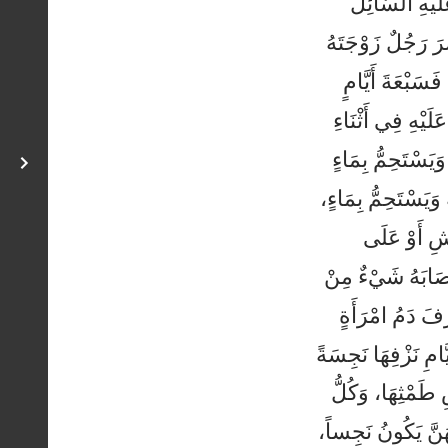
لَيْهِ السَّائِلُ
َ رَجُلٌ زَوْجَتَهُ
َسَبْعَةَ أَيَّامٍ
َلَيْهِ فِي أَثْنَاءِ
َيَسْتَحِمُّ بِمَاءٍ
وَيَسْتَحِمُّ بِمَاءٍ،
شِ أَوْ عَلَى
صَابَهُ شَيْءٌ مِنْ
زَفَ دَمُ امْرَأَةٍ
ّامِ نَزْفِهَا نَجِسَةً
ِ طَمْثِهَا، وَكُلُّ
نَّ يَكُونُ نَجِساً،