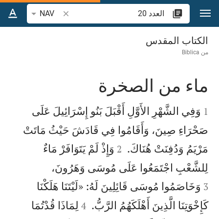
نتقل إلى المحتوى
البحث عن آية أو كلمة
NAV
العدد 20
الكتاب المقدس
من
Biblica
ماء من الصخرة


وَفِي الشَّهْرِ الأَوَّلِ أَقْبَلَ بَنُو إِسْرَائِيلَ عَلَى
1
صَحْرَاءِ صِينَ، وَأَقَامُوا فِي قَادَشَ حَيْثُ مَاتَتْ


مَرْيَمُ وَدُفِنَتْ هُنَاكَ.
وَإِذْ لَمْ يَتَوَافَرْ مَاءٌ
2


لِلشَّعْبِ اجْتَمَعُوا عَلَى مُوسَى وَهَرُونَ،
وَخَاصَمُوا مُوسَى قَائِلِينَ لَهُ: «لَيْتَنَا هَلَكْنَا
3


كَإِخْوَتِنَا الَّذِينَ أَهْلَكَهُمُ الرَّبُّ.
لِمَاذَا قُدْتُمَا
4