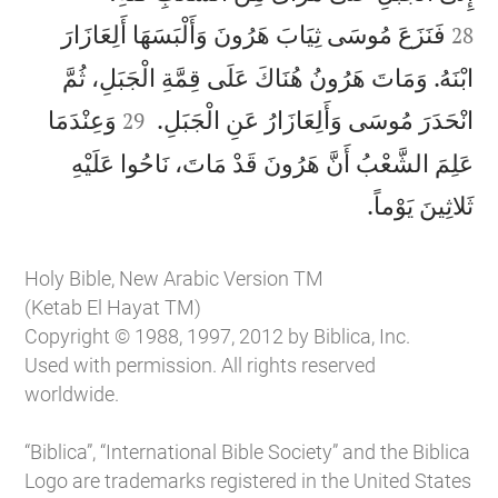
فَنَزَعَ مُوسَى ثِيَابَ هَرُونَ وَأَلْبَسَهَا أَلِعَازَارَ
28
ابْنَهُ. وَمَاتَ هَرُونُ هُنَاكَ عَلَى قِمَّةِ الْجَبَلِ، ثُمَّ


انْحَدَرَ مُوسَى وَأَلِعَازَارُ عَنِ الْجَبَلِ.
وَعِنْدَمَا
29
عَلِمَ الشَّعْبُ أَنَّ هَرُونَ قَدْ مَاتَ، نَاحُوا عَلَيْهِ

ثَلاثِينَ يَوْماً.
Holy Bible, New Arabic Version TM
(Ketab El Hayat TM)
Copyright © 1988, 1997, 2012 by Biblica, Inc.
Used with permission. All rights reserved
worldwide.
“Biblica”, “International Bible Society” and the Biblica
Logo are trademarks registered in the United States