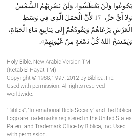
يَجُوعُوا وَلَنْ يَعْطَشُوا، وَلَنْ تَضْرِبَهُمُ الشَّمْسُ


وَلا أَيُّ حَرٍّ،
لأَنَّ الْحَمَلَ الَّذِي فِي وَسَطِ
17
الْعَرْشِ يَرْعَاهُمْ وَيَقُودُهُمْ إِلَى يَنَابِيعِ مَاءِ الْحَيَاةِ،

وَيَمْسَحُ اللهُ كُلَّ دَمْعَةٍ مِنْ عُيُونِهِمْ».
Holy Bible, New Arabic Version TM
(Ketab El Hayat TM)
Copyright © 1988, 1997, 2012 by Biblica, Inc.
Used with permission. All rights reserved
worldwide.
“Biblica”, “International Bible Society” and the Biblica
Logo are trademarks registered in the United States
Patent and Trademark Office by Biblica, Inc. Used
with permission.