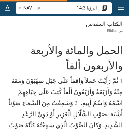
نتقل إلى المحتوى
البحث عن آية أو كلمة
NAV
الرؤيا 14
الكتاب المقدس
من
Biblica
الحمل والمائة والأربعة
والأربعون ألفاً


ثُمَّ رَأَيْتُ حَمَلاً وَاقِفاً عَلَى جَبَلِ صِهْيَوْنَ وَمَعَهُ
1
مِئَةٌ وَأَرْبَعَةٌ وَأَرْبَعُونَ أَلْفاً كُتِبَ عَلَى جِبَاهِهِمْ


اسْمُهُ وَاسْمُ أَبِيهِ.
وَسَمِعْتُ مِنَ السَّمَاءِ صَوْتاً
2
أَشْبَهَ بِصَوْتِ الشَّلّالِ الْغَزِيرِ أَوْ دَوِيِّ الرَّعْدِ
الشَّدِيدِ. وَكَانَ الصَّوْتُ الَّذِي سَمِعْتُهُ كَأَنَّهُ صَوْتُ