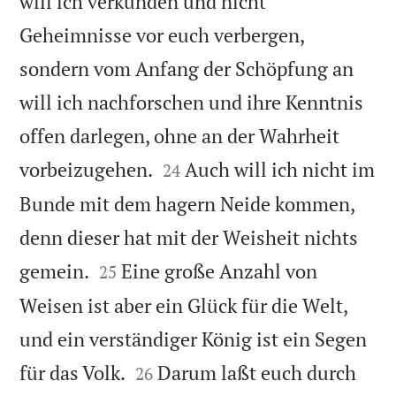
will ich verkünden und nicht
Geheimnisse vor euch verbergen,
sondern vom Anfang der Schöpfung an
will ich nachforschen und ihre Kenntnis
offen darlegen, ohne an der Wahrheit


vorbeizugehen.
Auch will ich nicht im
24
Bunde mit dem hagern Neide kommen,
denn dieser hat mit der Weisheit nichts


gemein.
Eine große Anzahl von
25
Weisen ist aber ein Glück für die Welt,
und ein verständiger König ist ein Segen


für das Volk.
Darum laßt euch durch
26