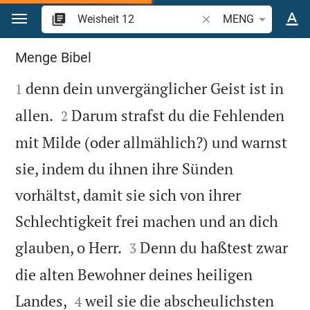
Zum Inhalt springen
Bibelstelle oder Begrif
MENG
Weisheit 12
Menge Bibel

denn dein unvergänglicher Geist ist in
1


allen.
Darum strafst du die Fehlenden
2
mit Milde (oder allmählich?) und warnst
sie, indem du ihnen ihre Sünden
vorhältst, damit sie sich von ihrer
Schlechtigkeit frei machen und an dich


glauben, o Herr.
Denn du haßtest zwar
3
die alten Bewohner deines heiligen


Landes,
weil sie die abscheulichsten
4