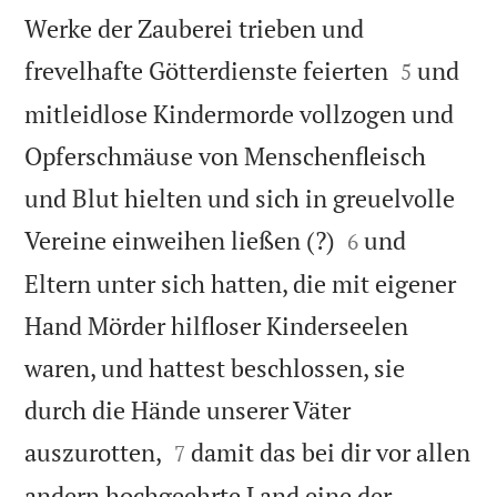
Werke der Zauberei trieben und


frevelhafte Götterdienste feierten
und
5
mitleidlose Kindermorde vollzogen und
Opferschmäuse von Menschenfleisch
und Blut hielten und sich in greuelvolle


Vereine einweihen ließen (?)
und
6
Eltern unter sich hatten, die mit eigener
Hand Mörder hilfloser Kinderseelen
waren, und hattest beschlossen, sie
durch die Hände unserer Väter


auszurotten,
damit das bei dir vor allen
7
andern hochgeehrte Land eine der