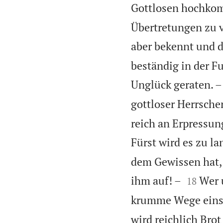
Gottlosen hochkom
Übertretungen zu v
aber bekennt und d
beständig in der Fu
Unglück geraten. –
gottloser Herrscher
reich an Erpressu
Fürst wird es zu l
dem Gewissen hat, 


ihm auf! –
Wer 
18
krumme Wege einsch
wird reichlich Brot