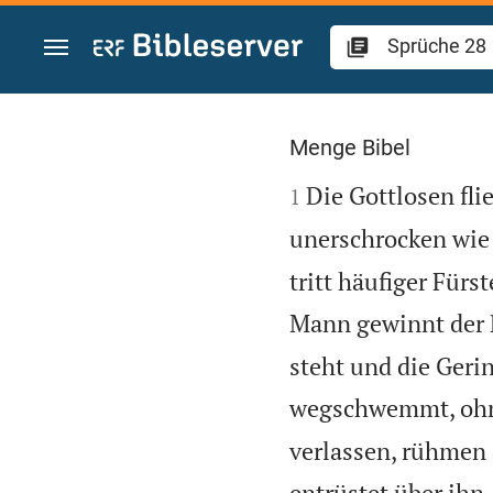
Zum Inhalt springen
Sprüche 28
Menge Bibel

Die Gottlosen fli
1
unerschrocken wie 
tritt häufiger Fürs
Mann gewinnt der 
steht und die Gerin
wegschwemmt, ohn
verlassen, rühmen 
entrüstet über ihn.