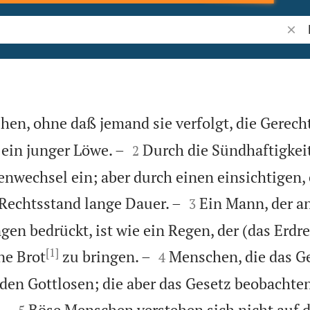
Bibel
ehen, ohne daß jemand sie verfolgt, die Gerech


ein junger Löwe. –
Durch die Sündhaftigkei
2
tenwechsel ein; aber durch einen einsichtigen,


Rechtsstand lange Dauer. –
Ein Mann, der an
3
gen bedrückt, ist wie ein Regen, der (das Erdre
[1]


e Brot
zu bringen. –
Menschen, die das Ge
4
den Gottlosen; die aber das Gesetz beobachten


 –
Böse Menschen verstehen sich nicht auf d