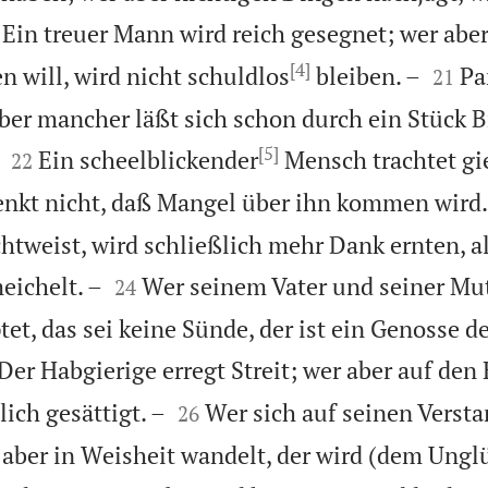
Ein treuer Mann wird reich gesegnet; wer abe
[4]


n will, wird nicht schuldlos
bleiben. –
Pa
21
 aber mancher läßt sich schon durch ein Stück 
[5]


Ein scheelblickender
Mensch trachtet gi
22
nkt nicht, daß Mangel über ihn kommen wird.
htweist, wird schließlich mehr Dank ernten, a


eichelt. –
Wer seinem Vater und seiner Mut
24
t, das sei keine Sünde, der ist ein Genosse d
Der Habgierige erregt Streit; wer aber auf de


lich gesättigt. –
Wer sich auf seinen Versta
26
r aber in Weisheit wandelt, der wird (dem Ungl