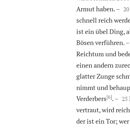


Armut haben. –
20
schnell reich werde
ist ein übel Ding,
Bösen verführen. –
Reichtum und bede
einen andern zurec
glatter Zunge schm
nimmt und behaupte
[6]


Verderbers
. –
25
vertraut, wird reich
der ist ein Tor; we