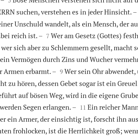
5
ERRN suchen, verstehen es in jeder Hinsicht. –
seiner Unschuld wandelt, als ein Mensch, der 


ei reich ist. –
Wer am Gesetz (Gottes) festhä
7
 wer sich aber zu Schlemmern gesellt, macht 
ein Vermögen durch Zins und Wucher vermehr


er Armen erbarmt. –
Wer sein Ohr abwendet,
9
ht zu hören, dessen Gebet sogar ist ein Greuel
führt auf bösen Weg, wird in die eigene Grube 


 werden Segen erlangen. –
Ein reicher Mann
11
er ein Armer, der einsichtig ist, forscht ihn au
en frohlocken, ist die Herrlichkeit groß; wen