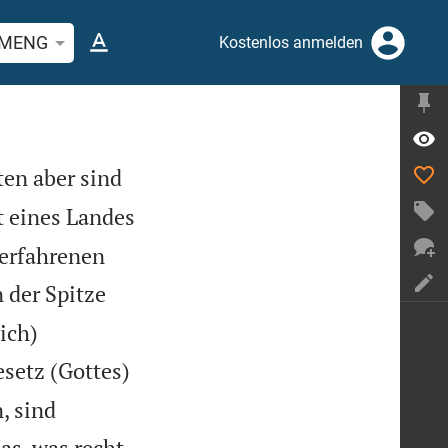
stelle oder Begriff suchen
MENG
Kostenlos anmelden
ten aber sind
t eines Landes
 erfahrenen
 der Spitze
ich)
setz (Gottes)
, sind
as, was recht