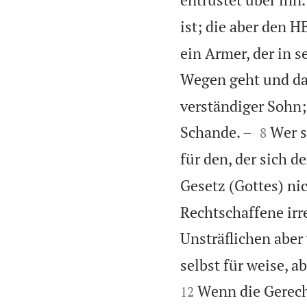
ist; die aber den H
ein Armer, der in 
Wegen geht und dab
verständiger Sohn;


Schande. –
Wer s
8
für den, der sich d
Gesetz (Gottes) nic
Rechtschaffene irre
Unsträflichen aber
selbst für weise, ab
Wenn die Gerecht
12