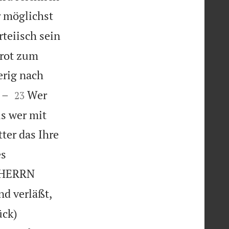
r möglichst
rteiisch sein
Brot zum
erig nach


 –
Wer
23
ls wer mit
ter das Ihre
es
n HERRN
nd verläßt,
ück)