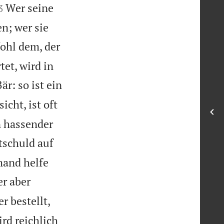

Wer seine
3
n; wer sie
ohl dem, der
tet, wird in
r: so ist ein
icht, ist oft
n hassender
tschuld auf
mand helfe
er aber
r bestellt,
rd reichlich