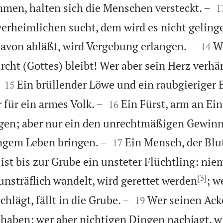

men, halten sich die Menschen versteckt. –
1
erheimlichen sucht, dem wird es nicht gelinge


avon abläßt, wird Vergebung erlangen. –
W
14
rcht (Gottes) bleibt! Wer aber sein Herz verhär


Ein brüllender Löwe und ein raubgieriger Bä
15


 für ein armes Volk. –
Ein Fürst, arm an Eins
16
ngen; aber nur ein den unrechtmäßigen Gewin


angem Leben bringen. –
Ein Mensch, der Blu
17
ist bis zur Grube ein unsteter Flüchtling: nie
[3]
unsträflich wandelt, wird gerettet werden
; w


lägt, fällt in die Grube. –
Wer seinen Acke
19
 haben; wer aber nichtigen Dingen nachjagt, wi