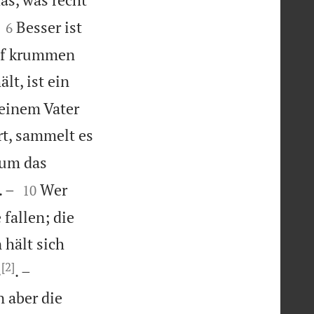


Besser ist
6
auf krummen
lt, ist ein
seinem Vater
t, sammelt es
 um das


. –
Wer
10
fallen; die
 hält sich
[2]


s
. –
n aber die