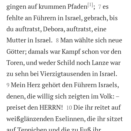
[1]


gingen auf krummen Pfaden
;
es
7
fehlte an Führern in Israel, gebrach, bis
du auftratst, Debora, auftratst, eine


Mutter in Israel.
Man wählte sich neue
8
Götter; damals war Kampf schon vor den
Toren, und weder Schild noch Lanze war


zu sehn bei Vierzigtausenden in Israel.
Mein Herz gehört den Führern Israels,
9
denen, die willig sich zeigten im Volk: –


preiset den HERRN!
Die ihr reitet auf
10
weißglänzenden Eselinnen, die ihr sitzet
auf Teppichen und die zu Fuß ihr