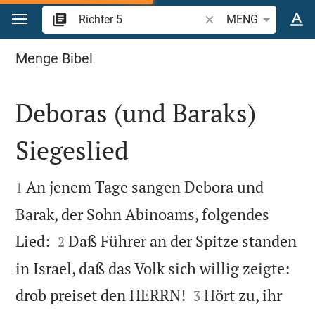
Zum Inhalt springen
Bibelstelle oder Begrif
MENG
Richter 5
Menge Bibel
Deboras (und Baraks)
Siegeslied


An jenem Tage sangen Debora und
1
Barak, der Sohn Abinoams, folgendes


Lied:
Daß Führer an der Spitze standen
2
in Israel, daß das Volk sich willig zeigte:


drob preiset den HERRN!
Hört zu, ihr
3