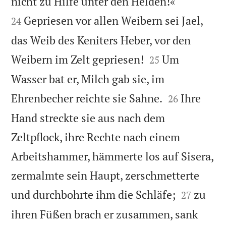


nicht zu Hilfe unter den Helden!«
Gepriesen vor allen Weibern sei Jael,
24
das Weib des Keniters Heber, vor den


Weibern im Zelt gepriesen!
Um
25
Wasser bat er, Milch gab sie, im


Ehrenbecher reichte sie Sahne.
Ihre
26
Hand streckte sie aus nach dem
Zeltpflock, ihre Rechte nach einem
Arbeitshammer, hämmerte los auf Sisera,
zermalmte sein Haupt, zerschmetterte


und durchbohrte ihm die Schläfe;
zu
27
ihren Füßen brach er zusammen, sank