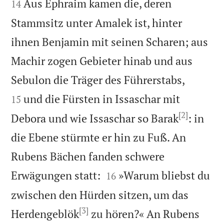
Aus Ephraim kamen die, deren
14
Stammsitz unter Amalek ist, hinter
ihnen Benjamin mit seinen Scharen; aus
Machir zogen Gebieter hinab und aus


Sebulon die Träger des Führerstabs,
und die Fürsten in Issaschar mit
15
[2]
Debora und wie Issaschar so Barak
: in
die Ebene stürmte er hin zu Fuß. An
Rubens Bächen fanden schwere


Erwägungen statt:
»Warum bliebst du
16
zwischen den Hürden sitzen, um das
[3]
Herdengeblök
zu hören?« An Rubens