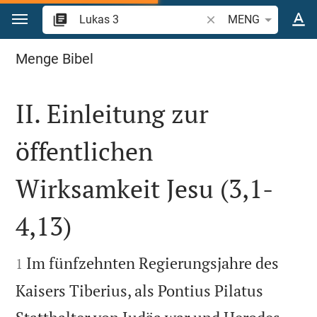
Zum Inhalt springen
Bibelstelle oder Begrif
MENG
Lukas 3
Menge Bibel
II. Einleitung zur
öffentlichen
Wirksamkeit Jesu (3,1-
4,13)


Im fünfzehnten Regierungsjahre des
1
Kaisers Tiberius, als Pontius Pilatus