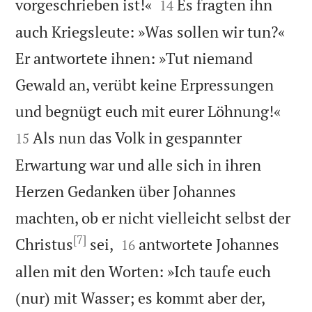


vorgeschrieben ist!«
Es fragten ihn
14
auch Kriegsleute: »Was sollen wir tun?«
Er antwortete ihnen: »Tut niemand
Gewald an, verübt keine Erpressungen


und begnügt euch mit eurer Löhnung!«
Als nun das Volk in gespannter
15
Erwartung war und alle sich in ihren
Herzen Gedanken über Johannes
machten, ob er nicht vielleicht selbst der
[7]


Christus
sei,
antwortete Johannes
16
allen mit den Worten: »Ich taufe euch
(nur) mit Wasser; es kommt aber der,