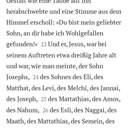
Gestalt wie eine Taube auf ihn
herabschwebte und eine Stimme aus dem
Himmel erscholl: »Du bist mein geliebter
Sohn, an dir habe ich Wohlgefallen


gefunden!«
Und er, Jesus, war bei
23
seinem Auftreten etwa dreißig Jahre alt
und war, wie man meinte, der Sohn


Josephs,
des Sohnes des Eli, des
24
Matthat, des Levi, des Melchi, des Jannai,


des Joseph,
des Mattathias, des Amos,
25


des Nahum,
des Esli, des Naggai, des
26
Maath, des Mattathias, des Semein, des