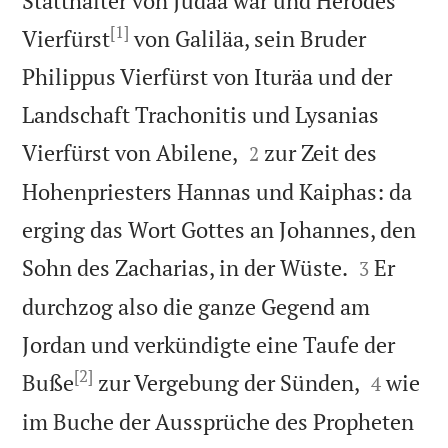
Statthalter von Judäa war und Herodes
[1]
Vierfürst
von Galiläa, sein Bruder
Philippus Vierfürst von Ituräa und der
Landschaft Trachonitis und Lysanias


Vierfürst von Abilene,
zur Zeit des
2
Hohenpriesters Hannas und Kaiphas: da
erging das Wort Gottes an Johannes, den


Sohn des Zacharias, in der Wüste.
Er
3
durchzog also die ganze Gegend am
Jordan und verkündigte eine Taufe der
[2]


Buße
zur Vergebung der Sünden,
wie
4
im Buche der Aussprüche des Propheten