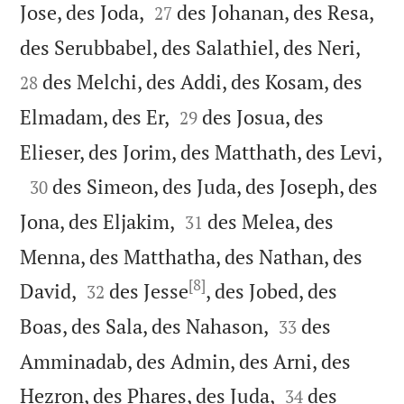


Jose, des Joda,
des Johanan, des Resa,
27


des Serubbabel, des Salathiel, des Neri,
des Melchi, des Addi, des Kosam, des
28


Elmadam, des Er,
des Josua, des
29

Elieser, des Jorim, des Matthath, des Levi,

des Simeon, des Juda, des Joseph, des
30


Jona, des Eljakim,
des Melea, des
31
Menna, des Matthatha, des Nathan, des
[8]


David,
des Jesse
, des Jobed, des
32


Boas, des Sala, des Nahason,
des
33
Amminadab, des Admin, des Arni, des


Hezron, des Phares, des Juda,
des
34