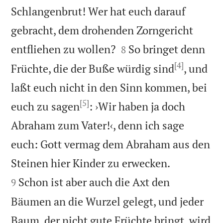
Schlangenbrut! Wer hat euch darauf
gebracht, dem drohenden Zorngericht


entfliehen zu wollen?
So bringet denn
8
[4]
Früchte, die der Buße würdig sind
, und
laßt euch nicht in den Sinn kommen, bei
[5]
euch zu sagen
: ›Wir haben ja doch
Abraham zum Vater!‹, denn ich sage
euch: Gott vermag dem Abraham aus den


Steinen hier Kinder zu erwecken.
Schon ist aber auch die Axt den
9
Bäumen an die Wurzel gelegt, und jeder
Baum, der nicht gute Früchte bringt, wird