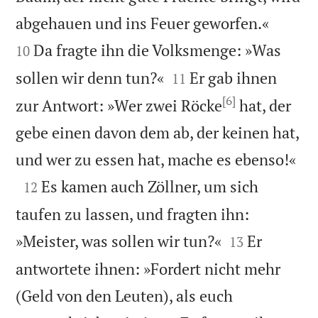


abgehauen und ins Feuer geworfen.«
Da fragte ihn die Volksmenge: »Was
10


sollen wir denn tun?«
Er gab ihnen
11
[6]
zur Antwort: »Wer zwei Röcke
hat, der
gebe einen davon dem ab, der keinen hat,

und wer zu essen hat, mache es ebenso!«

Es kamen auch Zöllner, um sich
12
taufen zu lassen, und fragten ihn:


»Meister, was sollen wir tun?«
Er
13
antwortete ihnen: »Fordert nicht mehr
(Geld von den Leuten), als euch