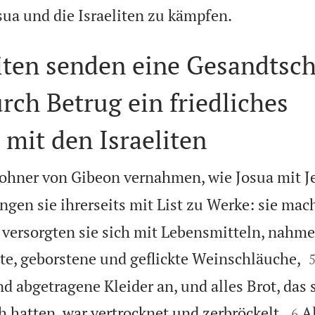

ua und die Israeliten zu kämpfen.
iten senden eine Gesandtsch
rch Betrug ein friedliches
it den Israeliten
wohner von Gibeon vernahmen, wie Josua mit J
ngen sie ihrerseits mit List zu Werke: sie mac
versorgten sie sich mit Lebensmitteln, nahme
lte, geborstene und geflickte Weinschläuche,
d abgetragene Kleider an, und alles Brot, das s


h hatten, war vertrocknet und zerbröckelt.
Al
6