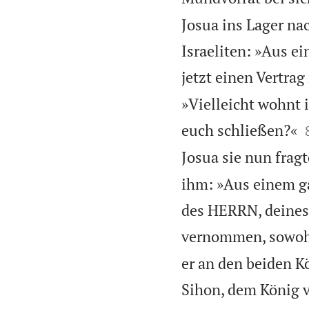
Josua ins Lager na
Israeliten: »Aus e
jetzt einen Vertrag
»Vielleicht wohnt 
euch schließen?«
Josua sie nun frag
ihm: »Aus einem g
des HERRN, deines
vernommen, sowohl 
er an den beiden K
Sihon, dem König 