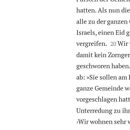
hatten. Als nun di
alle zu der ganze
Israels, einen Eid 


vergreifen.
Wir 
20
damit kein Zornger
geschworen haben
ab: »Sie sollen am
ganze Gemeinde wer
vorgeschlagen hatt
Unterredung zu ihn
›Wir wohnen sehr w