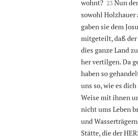


wohnt?
Nun den
23
sowohl Holzhauer a
gaben sie dem Jos
mitgeteilt, daß de
dies ganze Land zu
her vertilgen. Da g
haben so gehandel
uns so, wie es dich
Weise mit ihnen und
nicht ums Leben b
und Wasserträgern
Stätte, die der HER