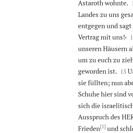
Astaroth wohnte.
Landes zu uns gesa
entgegen und sagt 

Vertrag mit uns!‹
1
unseren Häusern al
um zu euch zu zieh


geworden ist.
U
13
sie füllten; nun ab
Schuhe hier sind 
sich die israeliti
Ausspruch des HERR
[1]
Frieden
und schlo