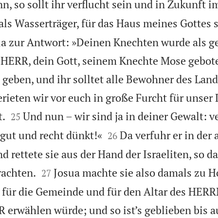
n, so sollt ihr verflucht sein und in Zukunft 
ls Wasserträger, für das Haus meines Gottes s
ua zur Antwort: »Deinen Knechten wurde als g
r HERR, dein Gott, seinem Knechte Mose gebot
 geben, und ihr solltet alle Bewohner des Land
erieten wir vor euch in große Furcht für unser


t.
Und nun – wir sind ja in deiner Gewalt: v
25


 gut und recht dünkt!«
Da verfuhr er in de
26
 rettete sie aus der Hand der Israeliten, so da


rachten.
Josua machte sie also damals zu 
27
 für die Gemeinde und für den Altar des HER
R erwählen würde; und so ist’s geblieben bis a