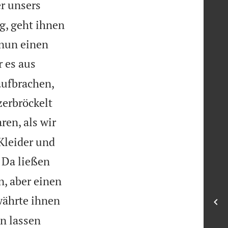
r unsers
g, geht ihnen
 nun einen
r es aus
aufbrachen,
zerbröckelt
ren, als wir
 Kleider und
Da ließen
n, aber einen
währte ihnen
n lassen