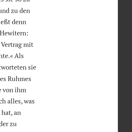
und zu den
ießt denn
 Hewitern:
 Vertrag mit
hte.« Als
tworteten sie
 des Ruhmes
e von ihm
ch alles, was
 hat, an
der zu