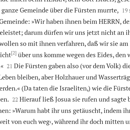


e ganze Gemeinde über die Fürsten murrte,
19
n Gemeinde: »Wir haben ihnen beim HERRN, d
geleistet; darum dürfen wir uns jetzt nicht an 
wollen so mit ihnen verfahren, daß wir sie am
[2]
icht
über uns komme wegen des Eides, den w


.«
Die Fürsten gaben also (vor dem Volk) di
21
 Leben bleiben, aber Holzhauer und Wasserträge
den.« (Da taten die Israeliten,) wie die Fürs


en.
Hierauf ließ Josua sie rufen und sagte 
22
en: »Warum habt ihr uns getäuscht, indem ihr
eit von euch weg‹, während ihr doch mitten u