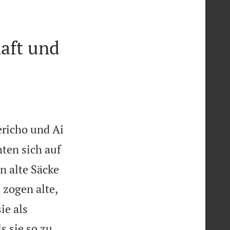
aft und
ericho und Ai
hten sich auf
n alte Säcke


zogen alte,
5
ie als
s sie so zu