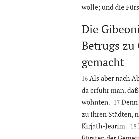
wolle; und die Für
Die Gibeon
Betrugs zu
gemacht


Als aber nach A
16
da erfuhr man, daß


wohnten.
Denn 
17
zu ihren Städten, 


Kirjath-Jearim.
18
Fürsten der Gemei