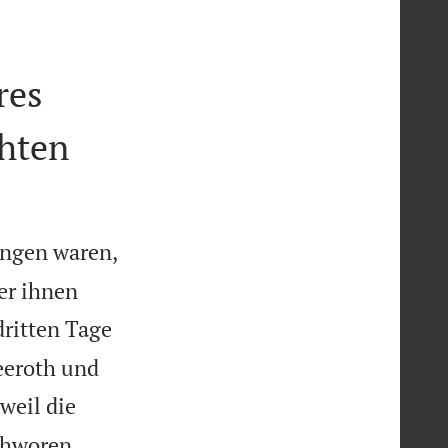

res
hten
angen waren,
er ihnen
dritten Tage
eeroth und
 weil die
chworen