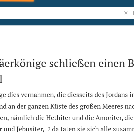
Bibel
äerkönige schließen einen 
l
ge dies vernahmen, die diesseits des Jordans 
und an der ganzen Küste des großen Meeres n
n, nämlich die Hethiter und die Amoriter, die


r und Jebusiter,
da taten sie sich alle zusa
2