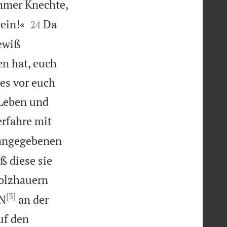
immer Knechte,


ein!«
Da
24
ewiß
en hat, euch
es vor euch
 Leben und
erfahre mit
r angegebenen
ß diese sie
Holzhauern
[3]
RN
an der
uf den