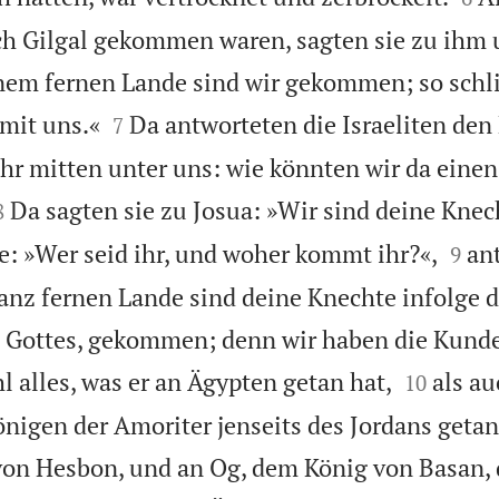
ch Gilgal gekommen waren, sagten sie zu ihm 
inem fernen Lande sind wir gekommen; so schl


 mit uns.«
Da antworteten die Israeliten den
7
ihr mitten unter uns: wie könnten wir da einen


Da sagten sie zu Josua: »Wir sind deine Knec
8


te: »Wer seid ihr, und woher kommt ihr?«,
an
9
anz fernen Lande sind deine Knechte infolge
 Gottes, gekommen; denn wir haben die Kund


alles, was er an Ägypten getan hat,
als au
10
önigen der Amoriter jenseits des Jordans getan
von Hesbon, und an Og, dem König von Basan, 