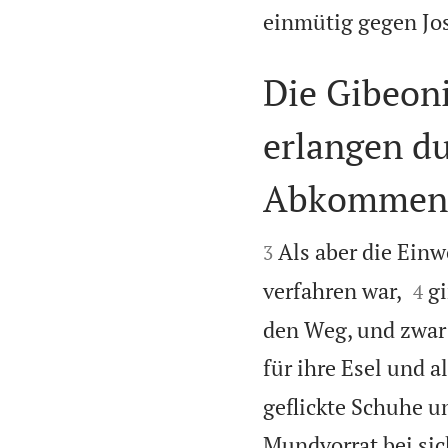
einmütig gegen Jos
Die Gibeon
erlangen du
Abkommen m


Als aber die Ein
3


verfahren war,
gi
4
den Weg, und zwar 
für ihre Esel und a
geflickte Schuhe un
Mundvorrat bei sic