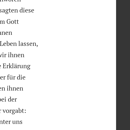
sagten diese
em Gott
ihnen
 Leben lassen,
ir ihnen
e Erklärung
r für die
ten ihnen
bei der
 vorgabt:
nter uns