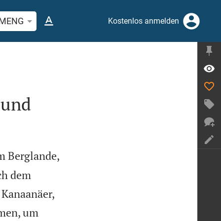
stelle oder Begriff suchen
MENG
Kostenlos anmelden
Bund
im Berglande,
ach dem
 Kanaanäer,
mmen, um