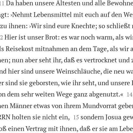


Da haben unsere Ältesten und alle Bewohne
11
gt: ›Nehmt Lebensmittel mit euch auf den We
zu ihnen: ›Wir sind eure Knechte; so schließt

Hier ist unser Brot: es war noch warm, als wi
2
s Reisekost mitnahmen an dem Tage, als wir 
en; nun aber seht ihr, daß es vertrocknet und 
nd hier sind unsere Weinschläuche, die neu wa
er sind sie geborsten, wie ihr seht, und unsere


von dem sehr weiten Wege ganz abgenutzt.«
14
schen Männer etwas von ihrem Mundvorrat gebe


N holten sie nicht ein,
sondern Josua ge
15
ß einen Vertrag mit ihnen, daß er sie am Lebe