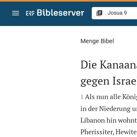
Zum Inhalt springen
Josua 9
Menge Bibel
Die Kanaan
gegen Israe


Als nun alle Köni
1
in der Niederung 
Libanon hin wohnte
Pherissiter, Hewite