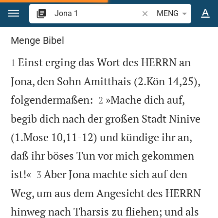
Zum Inhalt springen
Bibelstelle oder Begrif
MENG
Jona 1
Menge Bibel

Einst erging das Wort des HERRN an
1
Jona, den Sohn Amitthais (2.Kön 14,25),


folgendermaßen:
»Mache dich auf,
2
begib dich nach der großen Stadt Ninive
(1.Mose 10,11-12) und kündige ihr an,
daß ihr böses Tun vor mich gekommen


ist!«
Aber Jona machte sich auf den
3
Weg, um aus dem Angesicht des HERRN
hinweg nach Tharsis zu fliehen; und als