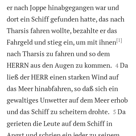
er nach Joppe hinabgegangen war und
dort ein Schiff gefunden hatte, das nach
Tharsis fahren wollte, bezahlte er das
[1]
Fahrgeld und stieg ein, um mit ihnen
nach Tharsis zu fahren und so dem


HERRN aus den Augen zu kommen.
Da
4
ließ der HERR einen starken Wind auf
das Meer hinabfahren, so daß sich ein
gewaltiges Unwetter auf dem Meer erhob


und das Schiff zu scheitern drohte.
Da
5
gerieten die Leute auf dem Schiff in
Angst und schrien ein jeder zu seinem