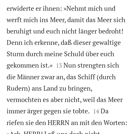
erwiderte er ihnen: »Nehmt mich und
werft mich ins Meer, damit das Meer sich
beruhigt und euch nicht länger bedroht!
Denn ich erkenne, daß dieser gewaltige
Sturm durch meine Schuld über euch


gekommen ist.«
Nun strengten sich
13
die Männer zwar an, das Schiff (durch
Rudern) ans Land zu bringen,
vermochten es aber nicht, weil das Meer


immer ärger gegen sie tobte.
Da
14
riefen sie den HERRN an mit den Worten:
»Ach, HERR! Laß uns doch nicht