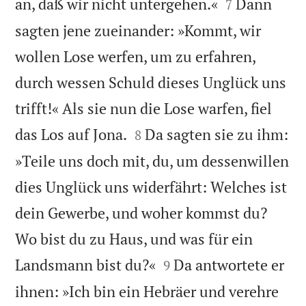


an, daß wir nicht untergehen.«
Dann
7
sagten jene zueinander: »Kommt, wir
wollen Lose werfen, um zu erfahren,
durch wessen Schuld dieses Unglück uns
trifft!« Als sie nun die Lose warfen, fiel


das Los auf Jona.
Da sagten sie zu ihm:
8
»Teile uns doch mit, du, um dessenwillen
dies Unglück uns widerfährt: Welches ist
dein Gewerbe, und woher kommst du?
Wo bist du zu Haus, und was für ein


Landsmann bist du?«
Da antwortete er
9
ihnen: »Ich bin ein Hebräer und verehre