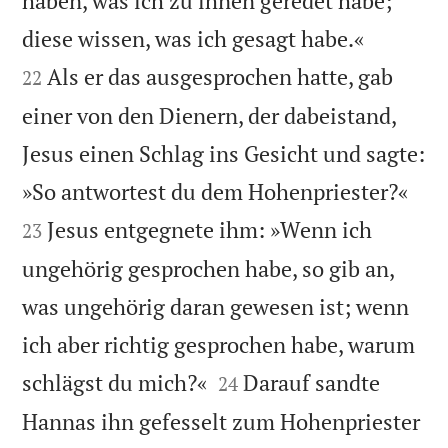
haben, was ich zu ihnen geredet habe;


diese wissen, was ich gesagt habe.«
Als er das ausgesprochen hatte, gab
22
einer von den Dienern, der dabeistand,
Jesus einen Schlag ins Gesicht und sagte:


»So antwortest du dem Hohenpriester?«
Jesus entgegnete ihm: »Wenn ich
23
ungehörig gesprochen habe, so gib an,
was ungehörig daran gewesen ist; wenn
ich aber richtig gesprochen habe, warum


schlägst du mich?«
Darauf sandte
24
Hannas ihn gefesselt zum Hohenpriester