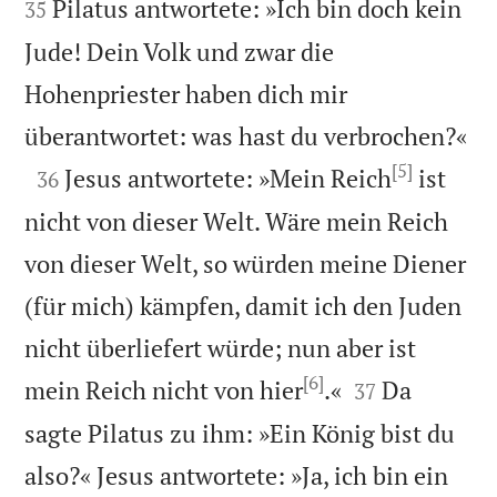
Pilatus antwortete: »Ich bin doch kein
35
Jude! Dein Volk und zwar die
Hohenpriester haben dich mir

überantwortet: was hast du verbrochen?«
[5]

Jesus antwortete: »Mein Reich
ist
36
nicht von dieser Welt. Wäre mein Reich
von dieser Welt, so würden meine Diener
(für mich) kämpfen, damit ich den Juden
nicht überliefert würde; nun aber ist
[6]


mein Reich nicht von hier
.«
Da
37
sagte Pilatus zu ihm: »Ein König bist du
also?« Jesus antwortete: »Ja, ich bin ein