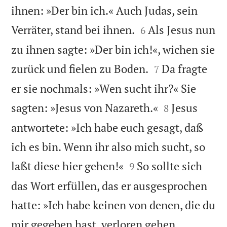
ihnen: »Der bin ich.« Auch Judas, sein


Verräter, stand bei ihnen.
Als Jesus nun
6
zu ihnen sagte: »Der bin ich!«, wichen sie


zurück und fielen zu Boden.
Da fragte
7
er sie nochmals: »Wen sucht ihr?« Sie


sagten: »Jesus von Nazareth.«
Jesus
8
antwortete: »Ich habe euch gesagt, daß
ich es bin. Wenn ihr also mich sucht, so


laßt diese hier gehen!«
So sollte sich
9
das Wort erfüllen, das er ausgesprochen
hatte: »Ich habe keinen von denen, die du
mir gegeben hast, verloren gehen