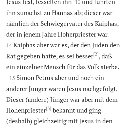


Jesus fest, fesselten ihn
und führten
13
ihn zunächst zu Hannas ab; dieser war
nämlich der Schwiegervater des Kaiphas,


der in jenem Jahre Hoherpriester war.
Kaiphas aber war es, der den Juden den
14
[2]
Rat gegeben hatte, es sei besser
, daß

ein einzelner Mensch für das Volk sterbe.

Simon Petrus aber und noch ein
15
anderer Jünger waren Jesus nachgefolgt.
Dieser (andere) Jünger war aber mit dem
[3]
Hohenpriester
bekannt und ging
(deshalb) gleichzeitig mit Jesus in den