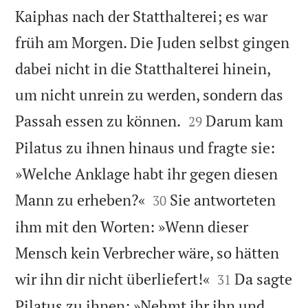
Kaiphas nach der Statthalterei; es war
früh am Morgen. Die Juden selbst gingen
dabei nicht in die Statthalterei hinein,
um nicht unrein zu werden, sondern das


Passah essen zu können.
Darum kam
29
Pilatus zu ihnen hinaus und fragte sie:
»Welche Anklage habt ihr gegen diesen


Mann zu erheben?«
Sie antworteten
30
ihm mit den Worten: »Wenn dieser
Mensch kein Verbrecher wäre, so hätten


wir ihn dir nicht überliefert!«
Da sagte
31
Pilatus zu ihnen: »Nehmt ihr ihn und