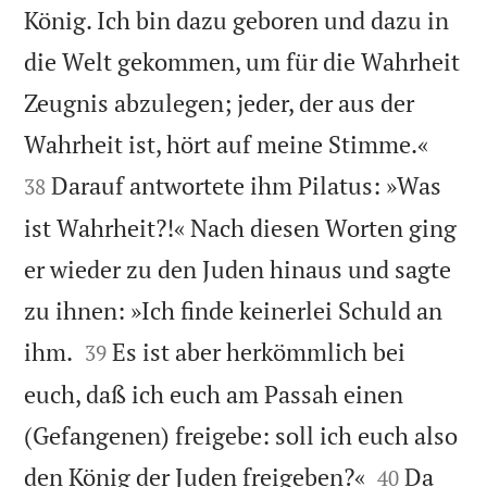
König. Ich bin dazu geboren und dazu in
die Welt gekommen, um für die Wahrheit
Zeugnis abzulegen; jeder, der aus der


Wahrheit ist, hört auf meine Stimme.«
Darauf antwortete ihm Pilatus: »Was
38
ist Wahrheit?!« Nach diesen Worten ging
er wieder zu den Juden hinaus und sagte
zu ihnen: »Ich finde keinerlei Schuld an


ihm.
Es ist aber herkömmlich bei
39
euch, daß ich euch am Passah einen
(Gefangenen) freigebe: soll ich euch also


den König der Juden freigeben?«
Da
40