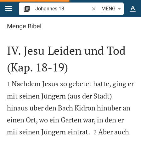
Zum Inhalt springen
Bibelstelle oder Begrif
MENG
Johannes 18
Menge Bibel
IV. Jesu Leiden und Tod
(Kap. 18-19)


Nachdem Jesus so gebetet hatte, ging er
1
mit seinen Jüngern (aus der Stadt)
hinaus über den Bach Kidron hinüber an
einen Ort, wo ein Garten war, in den er


mit seinen Jüngern eintrat.
Aber auch
2