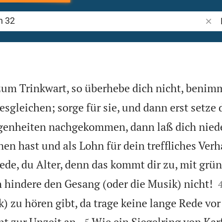
Bibel
um Trinkwart, so überhebe dich nicht, benimm
esgleichen; sorge für sie, und dann erst setze 
egenheiten nachgekommen, dann laß dich niede
en hast und als Lohn für dein treffliches Ver
ede, du Alter, denn das kommt dir zu, mit grün
 hindere den Gesang (oder die Musik) nicht!
) zu hören gibt, da trage keine lange Rede vor


ht zur Unzeit an.
Wie ein Siegelring von Kar