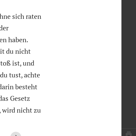
hne sich raten
der


uen haben.
it du nicht
toß ist, und
du tust, achte
darin besteht
das Gesetz
, wird nicht zu