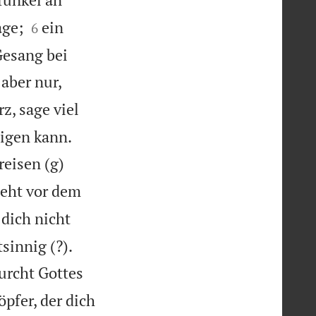


age;
ein
6
Gesang bei
 aber nur,
z, sage viel


eigen kann.
reisen (g)
geht vor dem
 dich nicht


sinnig (?).
Furcht Gottes
pfer, der dich