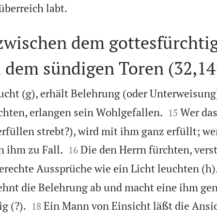

überreich labt.
zwischen dem gottesfürchti
 dem sündigen Toren (32,14
cht (g), erhält Belehrung (oder Unterweisung)


achten, erlangen sein Wohlgefallen.
Wer das
15
erfüllen strebt?), wird mit ihm ganz erfüllt; we


 ihm zu Fall.
Die den Herrn fürchten, vers
16
erechte Aussprüche wie ein Licht leuchten (h)
ehnt die Belehrung ab und macht eine ihm g


g (?).
Ein Mann von Einsicht läßt die Ansi
18