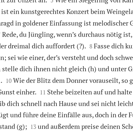
5
 ist ein kunstgerechtes Konzert beim Weingel
ragd in goldener Einfassung ist melodischer 


Rede, du Jüngling, wenn’s durchaus nötig ist,
7


r dreimal dich auffordert (?).
Fasse dich kur
8
; sei wie einer, der’s versteht und doch schw
telle dich ihnen nicht gleich (h) und unter G


.
Wie der Blitz dem Donner vorauseilt, so 
10


unst einher.
Stehe beizeiten auf und halte
11
b dich schnell nach Hause und sei nicht leicht
ügt und führe deine Einfälle aus, doch in der 


stand (g);
und außerdem preise deinen Schö
13