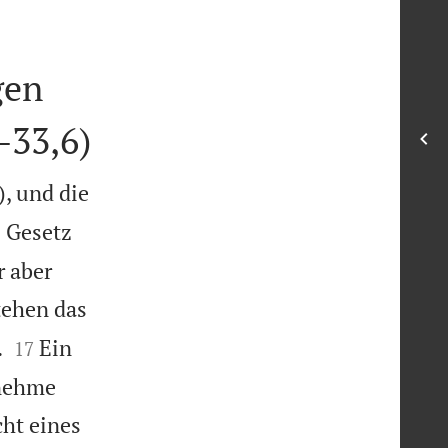
gen
-33,6)
, und die
 Gesetz
r aber
tehen das


.
Ein
17
enehme
cht eines