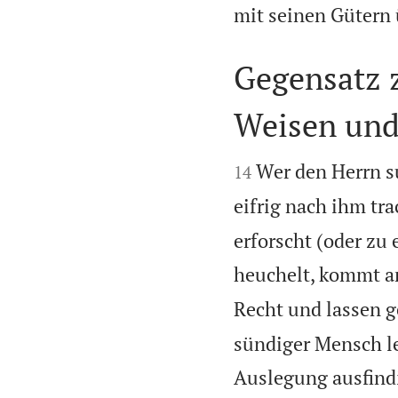
mit seinen Gütern 
Gegensatz 
Weisen und


Wer den Herrn su
14
eifrig nach ihm tr
erforscht (oder zu 
heuchelt, kommt an
Recht und lassen g
sündiger Mensch l
Auslegung ausfindi