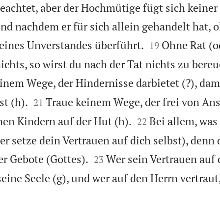
achtet, aber der Hochmütige fügt sich keiner
d nachdem er für sich allein gehandelt hat, o


 seines Unverstandes überführt.
Ohne Rat (o
19
ichts, so wirst du nach der Tat nichts zu bere
inem Wege, der Hindernisse darbietet (?), dam


st (h).
Traue keinem Wege, der frei von Ans
21


nen Kindern auf der Hut (h).
Bei allem, was 
22
er setze dein Vertrauen auf dich selbst), denn 


r Gebote (Gottes).
Wer sein Vertrauen auf 
23
seine Seele (g), und wer auf den Herrn vertraut
