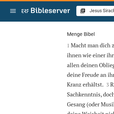
Zum Inhalt springen
Jesus Sirach 32
Menge Bibel

Macht man dich z
1
ihnen wie einer ihr
allen deinen Obli
deine Freude an ihn


Kranz erhältst.
R
3
Sachkenntnis, doch
Gesang (oder Musik
deine Weisheit nic