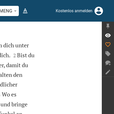
stelle oder Begriff suchen
MENG
Kostenlos anmelden
 dich unter


dich.
Bist du
2
r, damit du
halten den
dlicher


Wo es
4
 und bringe
funkel an