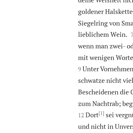
goldener Halskette
Siegelring von Sma
lieblichem Wein.
wenn man zwei- ode
mit wenigen Worten
Unter Vornehmen s
9
schwatze nicht viel
Bescheidenen die G
zum Nachtrab; begi
[1]
Dort
sei vergn
12
und nicht in Unver