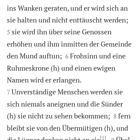
ins Wanken geraten, und er wird sich an


sie halten und nicht enttäuscht werden;
sie wird ihn über seine Genossen
5
erhöhen und ihm inmitten der Gemeinde


den Mund auftun;
Frohsinn und eine
6
Ruhmeskrone (h) und einen ewigen


Namen wird er erlangen.
Unverständige Menschen werden sie
7
sich niemals aneignen und die Sünder


(h) sie nicht zu sehen bekommen;
fern
8
bleibt sie von den Übermütigen (h), und
[1]


die Lügner denken nicht an sie
.
Übel