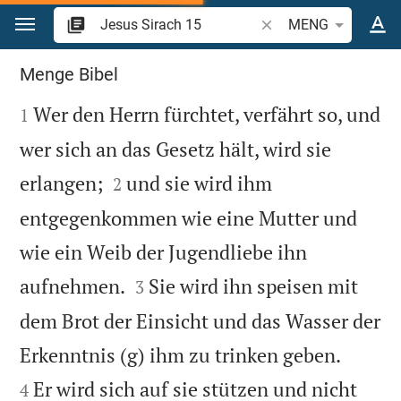
Zum Inhalt springen
Bibelstelle oder Begrif
MENG
Jesus Sirach 15
Menge Bibel

Wer den Herrn fürchtet, verfährt so, und
1
wer sich an das Gesetz hält, wird sie


erlangen;
und sie wird ihm
2
entgegenkommen wie eine Mutter und
wie ein Weib der Jugendliebe ihn


aufnehmen.
Sie wird ihn speisen mit
3
dem Brot der Einsicht und das Wasser der


Erkenntnis (g) ihm zu trinken geben.
Er wird sich auf sie stützen und nicht
4