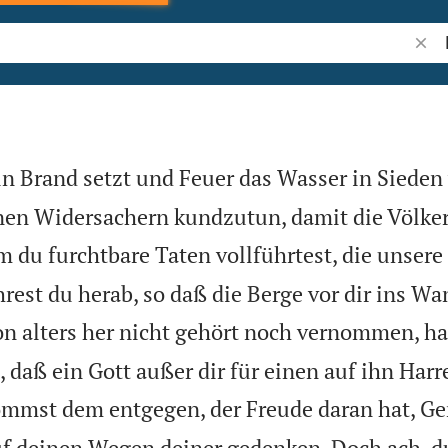
Bibel
in Brand setzt und Feuer das Wasser in Sieden 
en Widersachern kundzutun, damit die Völker 
m du furchtbare Taten vollführtest, die unser
hrest du herab, so daß die Berge vor dir ins W
n alters her nicht gehört noch vernommen, ha
, daß ein Gott außer dir für einen auf ihn Har
mmst dem entgegen, der Freude daran hat, Ger
uf deinen Wegen deiner gedenken. Doch ach, du