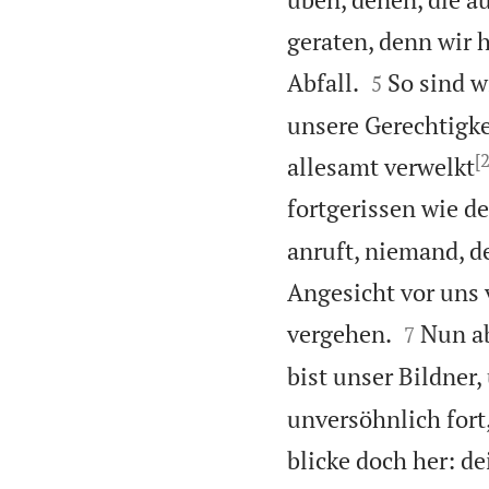
geraten, denn wir 


Abfall.
So sind w
5
unsere Gerechtigke
[2
allesamt verwelkt
fortgerissen wie d
anruft, niemand, de
Angesicht vor uns


vergehen.
Nun ab
7
bist unser Bildner,
unversöhnlich fort
blicke doch her: de