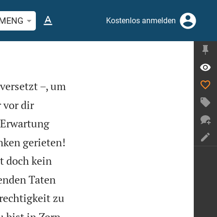
stelle oder Begriff suchen
MENG
Kostenlos anmelden
versetzt –, um
vor dir
e Erwartung

anken gerieten!
t doch kein
renden Taten
echtigkeit zu
 bist in Zorn