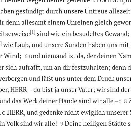
haben gesündigt durch unsere Untreue allezei
ir denn allesamt einem Unreinen gleich gewor
[1]
itserweise
sind wie ein besudeltes Gewand; 
]
wie Laub, und unsere Sünden haben uns mit 


er Wind;
und niemand ist da, der deinen Na
6
r sich aufrafft, um an dir festzuhalten; denn 
 verborgen und läßt uns unter dem Druck unse
er, HERR – du bist ja unser Vater; wir sind de


 und das Werk deiner Hände sind wir alle –:
8
, o HERR, und gedenke nicht ewiglich unserer 


in Volk sind wir alle!
Deine heiligen Städte 
9