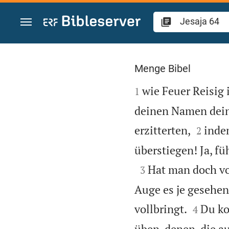
Zum Inhalt springen
Jesaja 64
Menge Bibel

wie Feuer Reisig 
1
deinen Namen dein


erzitterten,
inde
2
überstiegen! Ja, fü

Hat man doch vo
3
Auge es je gesehen


vollbringt.
Du ko
4
üben, denen, die a