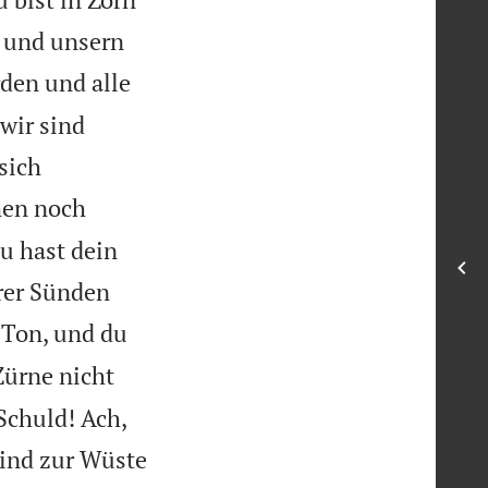
t und unsern
den und alle
wir sind
sich
men noch
du hast dein
rer Sünden
r Ton, und du
Zürne nicht
Schuld! Ach,
sind zur Wüste