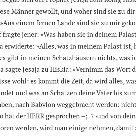
iese Männer gewollt, und woher sind sie zu d
 »Aus einem fernen Lande sind sie zu mir ge
 fragte jener: »Was haben sie in deinem Palas
erwiderte: »Alles, was in meinem Palast ist, 
 gibt in meinen Schatzhäusern nichts, was i
a sagte Jesaja zu Hiskia: »Vernimm das Wort 
sse wohl: es kommt die Zeit, da wird alles, was
indet und was an Schätzen deine Väter bis zu
aben, nach Babylon weggebracht werden: nicht


so hat der HERR gesprochen –;
›und von dein
7
boren werden, wird man einige nehmen, damit 