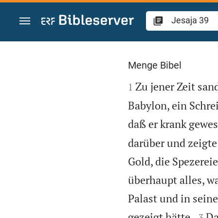
Zum Inhalt springen
Jesaja 39
Menge Bibel

Zu jener Zeit sa
1
Babylon, ein Schre
daß er krank gewe
darüber und zeigte
Gold, die Spezerei
überhaupt alles, w
Palast und in sein


gezeigt hätte.
Da
3