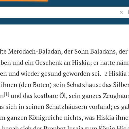
Bibel
ndte Merodach-Baladan, der Sohn Baladans, der
iben und ein Geschenk an Hiskia; er hatte näm


sen und wieder gesund geworden sei.
Hiskia 
2
 ihnen (den Boten) sein Schatzhaus: das Silbe
[1]
en
und das kostbare Öl, sein ganzes Zeughau
as sich in seinen Schatzhäusern vorfand; es ga
em ganzen Königreiche nichts, was Hiskia ihne
 begab sich der Prophet Jesaja zum König Hisk