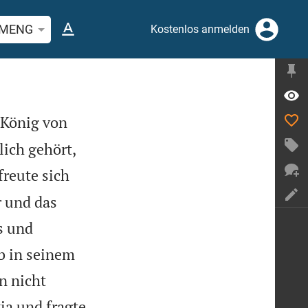
stelle oder Begriff suchen
MENG
Kostenlos anmelden
 König von
lich gehört,
freute sich
r und das
s und
b in seinem
n nicht
ia und fragte