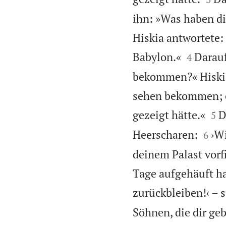
ihn: »Was haben d
Hiskia antwortete:


Babylon.«
Darauf
4
bekommen?« Hiskia 
sehen bekommen; es


gezeigt hätte.«
D
5


Heerscharen:
›Wi
6
deinem Palast vorf
Tage aufgehäuft h
zurückbleiben!‹ – 
Söhnen, die dir ge