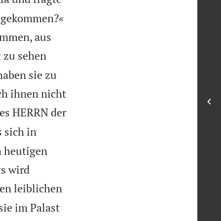
ir gekommen?«
kommen, aus
t zu sehen
haben sie zu
ch ihnen nicht
des HERRN der
 sich in
m heutigen
s wird
en leiblichen
sie im Palast