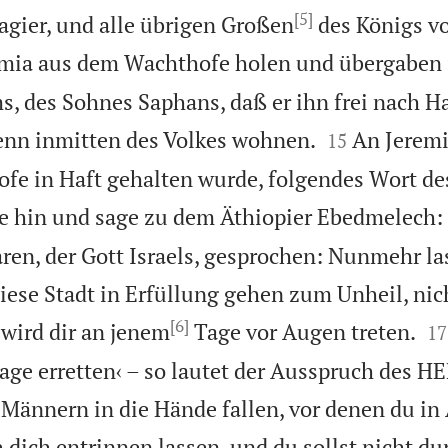
[5]
agier, und alle übrigen Großen
des Königs v
emia aus dem Wachthofe holen und übergaben 
, des Sohnes Saphans, daß er ihn frei nach H


 denn inmitten des Volkes wohnen.
An Jeremi
15
ofe in Haft gehalten wurde, folgendes Wort 
 hin und sage zu dem Äthiopier Ebedmelech: 
en, der Gott Israels, gesprochen: Nunmehr la
ese Stadt in Erfüllung gehen zum Unheil, nic
[6]


 wird dir an jenem
Tage vor Augen treten.
17
Tage erretten‹ – so lautet der Ausspruch des H
 Männern in die Hände fallen, vor denen du in 
h dich entrinnen lassen, und du sollst nicht du