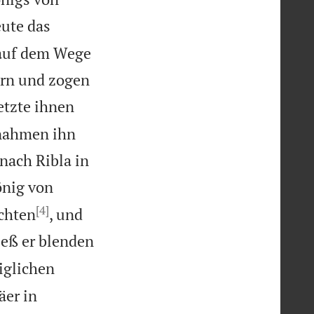
eute das
t auf dem Wege
ern und zogen
etzte ihnen
 nahmen ihn
nach Ribla in
önig von
[4]
achten
, und
ieß er blenden
iglichen
äer in