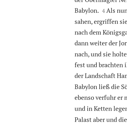


Babylon.
Als nun
4
sahen, ergriffen s
nach dem Königsga
dann weiter der Jo
nach, und sie holt
fest und brachten 
der Landschaft Ham
Babylon ließ die S
ebenso verfuhr er 
und in Ketten lege
Palast aber und di