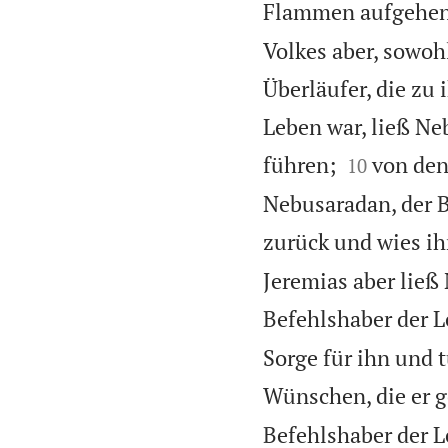
Flammen aufgehen 
Volkes aber, sowohl
Überläufer, die z
Leben war, ließ Ne


führen;
von den
10
Nebusaradan, der B
zurück und wies i
Jeremias aber ließ
Befehlshaber der 
Sorge für ihn und 
Wünschen, die er g
Befehlshaber der 