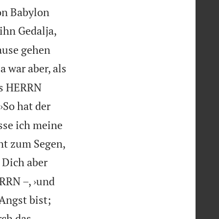
on Babylon
ihn Gedalja,
ause gehen
a war aber, als
des HERRN
›So hat der
sse ich meine
ht zum Segen,
Dich aber
ERRN –, ›und


Angst bist;
rch das