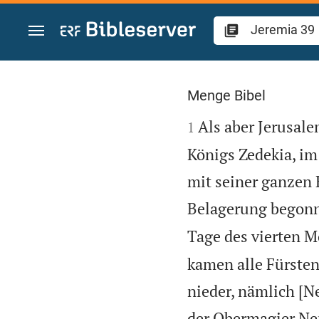
Zum Inhalt springen
Jeremia 39
Menge Bibel

Als aber Jerusal
1
Königs Zedekia, im
mit seiner ganzen 
Belagerung begon
Tage des vierten M
kamen alle Fürste
nieder, nämlich [
der Obermagier Ner