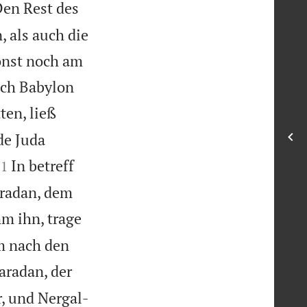
en Rest des
, als auch die
onst noch am
ach Babylon
ten, ließ
de Juda


In betreff
11
aradan, dem
m ihn, trage
hm nach den
radan, der
, und Nergal-