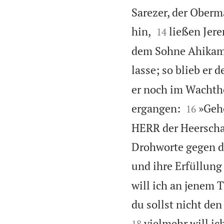
Sarezer, der Oberm


hin,
ließen Jer
14
dem Sohne Ahikams
lasse; so blieb er
er noch im Wachth


ergangen:
»Gehe
16
HERR der Heerschar
Drohworte gegen di
und ihre Erfüllung
will ich an jenem 
du sollst nicht den
vielmehr will ic
18