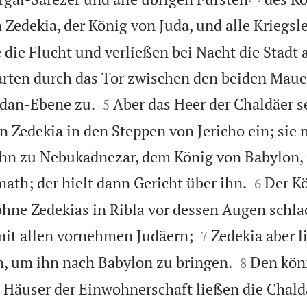
 Zedekia, der König von Juda, und alle Kriegsl
ie die Flucht und verließen bei Nacht die Stad
rten durch das Tor zwischen den beiden Mau


rdan-Ebene zu.
Aber das Heer der Chaldäer s
5
en Zedekia in den Steppen von Jericho ein; sie
ihn zu Nebukadnezar, dem König von Babylon, 


ath; der hielt dann Gericht über ihn.
Der K
6
öhne Zedekias in Ribla vor dessen Augen schl


mit allen vornehmen Judäern;
Zedekia aber l
7


n, um ihn nach Babylon zu bringen.
Den kön
8
e Häuser der Einwohnerschaft ließen die Chald