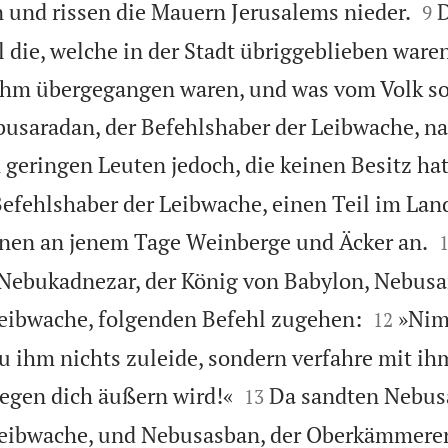


und rissen die Mauern Jerusalems nieder.
D
9
 die, welche in der Stadt übriggeblieben waren
u ihm übergegangen waren, und was vom Volk s
busaradan, der Befehlshaber der Leibwache, n
 geringen Leuten jedoch, die keinen Besitz hat
efehlshaber der Leibwache, einen Teil im Lan
hnen an jenem Tage Weinberge und Äcker an.
 Nebukadnezar, der König von Babylon, Nebus


Leibwache, folgenden Befehl zugehen:
»Nim
12
tu ihm nichts zuleide, sondern verfahre mit i


egen dich äußern wird!«
Da sandten Nebusa
13
Leibwache, und Nebusasban, der Oberkämmerer