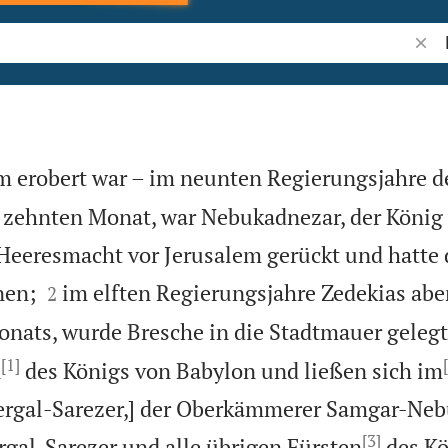
Bibel
em erobert war – im neunten Regierungsjahre d
 zehnten Monat, war Nebukadnezar, der König
Heeresmacht vor Jerusalem gerückt und hatte 


nen;
im elften Regierungsjahre Zedekias abe
2
onats, wurde Bresche in die Stadtmauer gelegt
[1]
n
des Königs von Babylon und ließen sich im
Nergal-Sarezer,] der Oberkämmerer Samgar-Neb
[3]
gal-Sarezer und alle übrigen Fürsten
des Kö