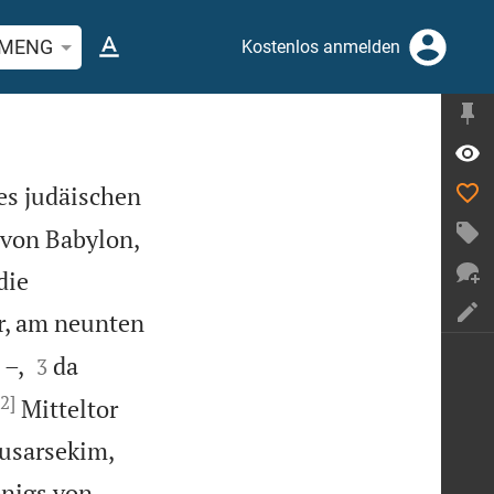
stelle oder Begriff suchen
MENG
Kostenlos anmelden
es judäischen
 von Babylon,
die
r, am neunten


 –,
da
3
[2]
Mitteltor
usarsekim,
nigs von