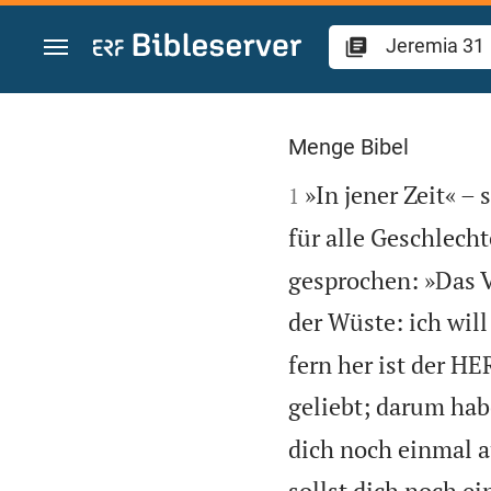
Zum Inhalt springen
Jeremia 31
Menge Bibel

»In jener Zeit« –
1
für alle Geschlecht
gesprochen: »Das 
der Wüste: ich wil
fern her ist der HE
geliebt; darum hab
dich noch einmal a
sollst dich noch 