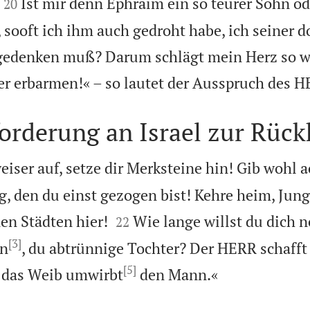


Ist mir denn Ephraim ein so teurer Sohn o
20
, sooft ich ihm auch gedroht habe, ich seiner 
 gedenken muß? Darum schlägt mein Herz so w
r erbarmen!« – so lautet der Ausspruch des 
orderung an Israel zur Rück
eiser auf, setze dir Merksteine hin! Gib wohl a
, den du einst gezogen bist! Kehre heim, Jungf


en Städten hier!
Wie lange willst du dich 
22
[3]
en
, du abtrünnige Tochter? Der HERR schafft
[5]

: das Weib umwirbt
den Mann.«