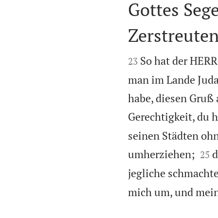
Gottes Seg
Zerstreute


So hat der HERR 
23
man im Lande Juda 
habe, diesen Gruß 
Gerechtigkeit, du h
seinen Städten ohn


umherziehen;
d
25
jegliche schmachte
mich um, und mein 