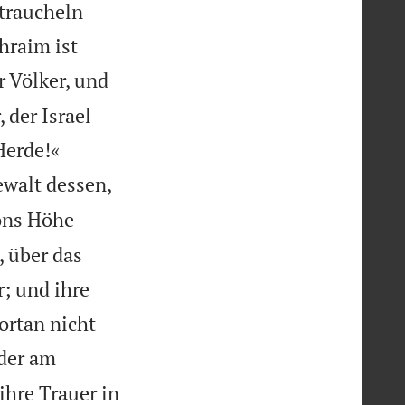
traucheln
hraim ist
 Völker, und
 der Israel


Herde!«
ewalt dessen,
ons Höhe
 über das
; und ihre
ortan nicht
eder am
ihre Trauer in