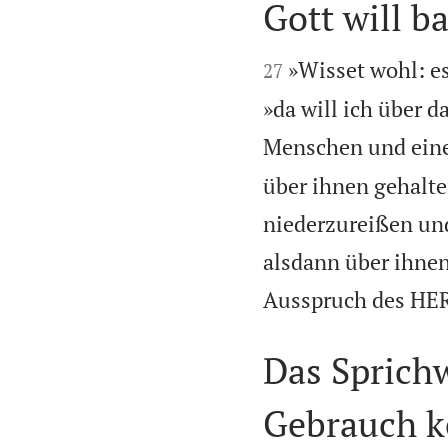
Gott will b


»Wisset wohl: e
27
»da will ich über d
Menschen und eine
über ihnen gehalt
niederzureißen und
alsdann über ihnen
Ausspruch des HE
Das Sprichw
Gebrauch 