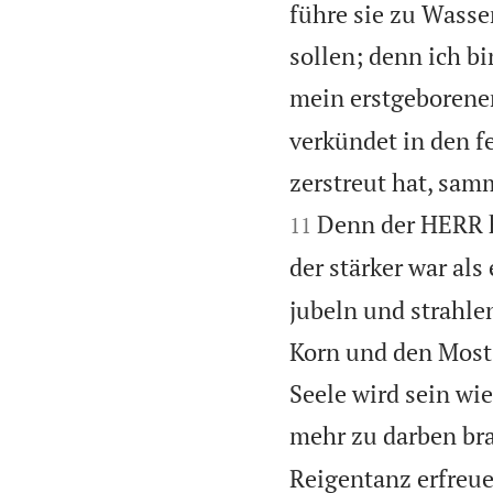
führe sie zu Wasse
sollen; denn ich bi
mein erstgeborene
verkündet in den f
zerstreut hat, samm
Denn der HERR ha
11
der stärker war als 
jubeln und strahle
Korn und den Most 
Seele wird sein wi
mehr zu darben br
Reigentanz erfreuen