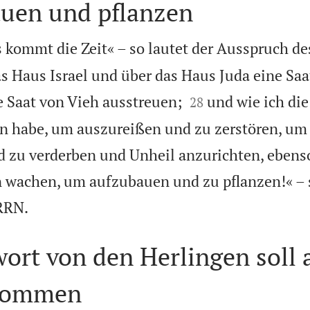
auen und pflanzen
s kommt die Zeit« – so lautet der Ausspruch d
as Haus Israel und über das Haus Juda eine Saa


 Saat von Vieh ausstreuen;
und wie ich di
28
en habe, um auszureißen und zu zerstören, um
 zu verderben und Unheil anzurichten, ebenso
 wachen, um aufzubauen und zu pflanzen!« – s

RRN.
ort von den Herlingen soll 
kommen