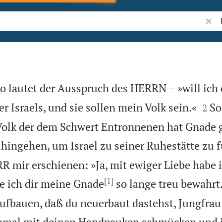
Bibel
 so lautet der Ausspruch des HERRN – »will ich 


er Israels, und sie sollen mein Volk sein.«
So
2
Volk der dem Schwert Entronnenen hat Gnade 
l hingehen, um Israel zu seiner Ruhestätte zu 
RR mir erschienen: »Ja, mit ewiger Liebe habe 
[1]
e ich dir meine Gnade
so lange treu bewahrt
ufbauen, daß du neuerbaut dastehst, Jungfrau 
einmal mit deinen Handpauken schmücken und 