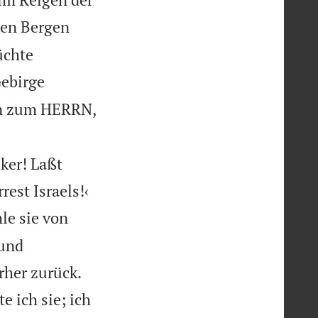
den Bergen
üchte
Gebirge
en zum HERRN,
ker! Laßt


est Israels!‹
le sie von
 und


rher zurück.
 ich sie; ich