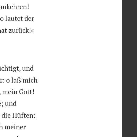


eimkehren!
o lautet der

at zurück!«
üchtigt, und
r: o laß mich


, mein Gott!
e; und
 die Hüften:
ch meiner