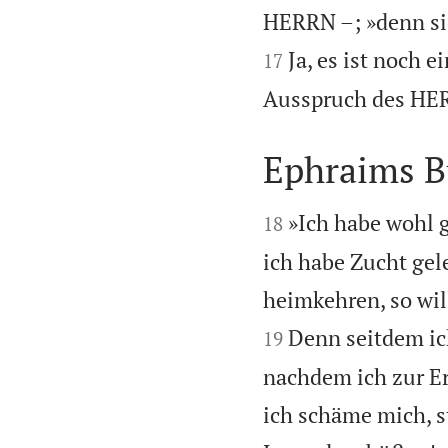
HERRN –; »denn si
Ja, es ist noch 
17
Ausspruch des HER
Ephraims B


»Ich habe wohl g
18
ich habe Zucht gel
heimkehren, so wil
Denn seitdem ic
19
nachdem ich zur Er
ich schäme mich, s