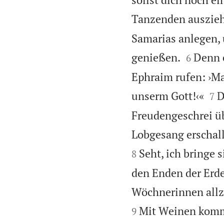
Tanzenden auszie
Samarias anlegen, 


genießen.
Denn 
6
Ephraim rufen: ›M


unserm Gott!‹«
D
7
Freudengeschrei üb
Lobgesang erschalle
Seht, ich bringe
8
den Enden der Erd
Wöchnerinnen allzu
Mit Weinen kommen
9