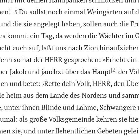


hen!
Du sollst noch einmal Weingärten auf 
5
und die sie angelegt haben, sollen auch die Fr
es kommt ein Tag, da werden die Wächter im 
acht euch auf, laßt uns nach Zion hinaufzieh
enn so hat der HERR gesprochen: »Erhebt ein
[2]
er Jakob und jauchzt über das Haupt
der Völ
n und betet: ›Rette dein Volk, HERR, den Überr
 sie heim aus dem Lande des Nordens und samm
e, unter ihnen Blinde und Lahme, Schwangere
mal: als große Volksgemeinde kehren sie hie
 sie, und unter flehentlichen Gebeten geleite