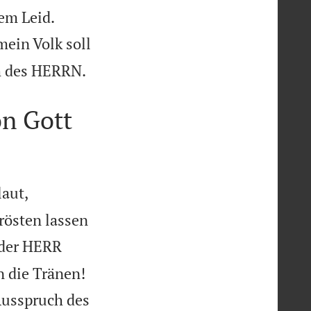


em Leid.
mein Volk soll

ch des HERRN.
on Gott
aut,
trösten lassen
 der HERR
 die Tränen!
Ausspruch des