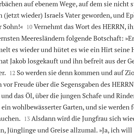
rbächen auf ebenem Wege, auf dem sie nicht s
n (jetzt wieder) Israels Vater geworden, und Ep


r Sohn!«
Vernehmt das Wort des HERRN, ihr
10
ernsten Meeresländern folgende Botschaft: »Er,
elt es wieder und hütet es wie ein Hirt seine 
t Jakob losgekauft und ihn befreit aus der G


er.
So werden sie denn kommen und auf Zi
12
n vor Freude über die Segensgaben des HERRN,
und das Öl, über die jungen Schafe und Rinder
e ein wohlbewässerter Garten, und sie werden f


auchen.
Alsdann wird die Jungfrau sich wi
13
, Jünglinge und Greise allzumal. »Ja, ich will 