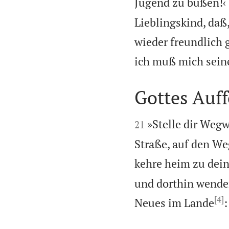
Jugend zu büßen!‹
Lieblingskind, daß
wieder freundlich
ich muß mich seine
Gottes Auff


»Stelle dir Wegw
21
Straße, auf den Weg
kehre heim zu dein
und dorthin wend
[4]
Neues im Lande