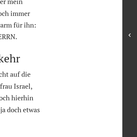
der mein
doch immer
arm für ihn:

HERRN.
kehr
cht auf die
rau Israel,
noch hierhin
 ja doch etwas