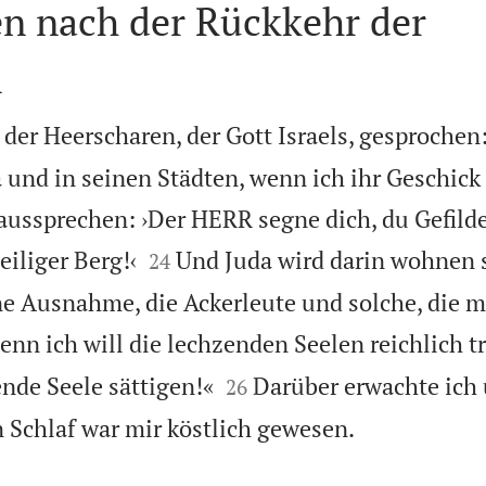
en nach der Rückkehr der
n
der Heerscharen, der Gott Israels, gesprochen
und in seinen Städten, wenn ich ihr Geschic
aussprechen: ›Der HERR segne dich, du Gefilde


eiliger Berg!‹
Und Juda wird darin wohnen 
24
e Ausnahme, die Ackerleute und solche, die m
enn ich will die lechzenden Seelen reichlich 


nde Seele sättigen!«
Darüber erwachte ich
26

Schlaf war mir köstlich gewesen.