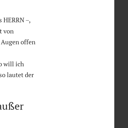
es HERRN –,
t von
e Augen offen
 will ich
o lautet der
außer