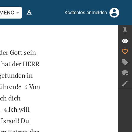
stelle oder Begriff suchen
MENG
Kostenlos anmelden
der Gott sein
 hat der HERR
gefunden in


führen!«
Von
3
ich dich


.
Ich will
4
Israel! Du
im Reigen der