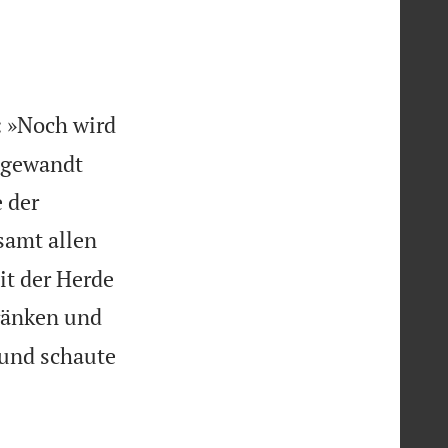
: »Noch wird
k gewandt
 der
samt allen
it der Herde
tränken und
 und schaute