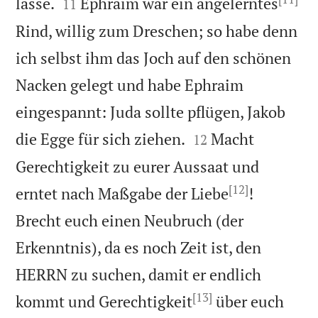


lasse.
Ephraim war ein angelerntes
11
Rind, willig zum Dreschen; so habe denn
ich selbst ihm das Joch auf den schönen
Nacken gelegt und habe Ephraim
eingespannt: Juda sollte pflügen, Jakob


die Egge für sich ziehen.
Macht
12
Gerechtigkeit zu eurer Aussaat und
[12]
erntet nach Maßgabe der Liebe
!
Brecht euch einen Neubruch (der
Erkenntnis), da es noch Zeit ist, den
HERRN zu suchen, damit er endlich
[13]
kommt und Gerechtigkeit
über euch