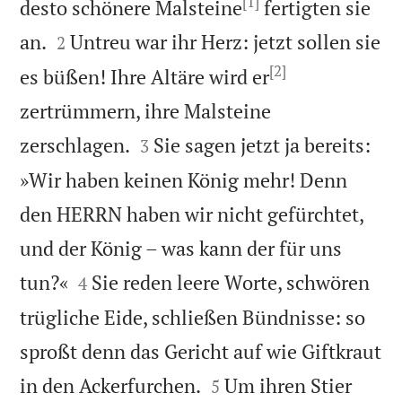
[1]
desto schönere Malsteine
fertigten sie


an.
Untreu war ihr Herz: jetzt sollen sie
2
[2]
es büßen! Ihre Altäre wird er
zertrümmern, ihre Malsteine


zerschlagen.
Sie sagen jetzt ja bereits:
3
»Wir haben keinen König mehr! Denn
den HERRN haben wir nicht gefürchtet,
und der König – was kann der für uns


tun?«
Sie reden leere Worte, schwören
4
trügliche Eide, schließen Bündnisse: so
sproßt denn das Gericht auf wie Giftkraut


in den Ackerfurchen.
Um ihren Stier
5