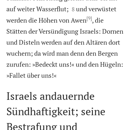


auf weiter Wasserflut;
und verwüstet
8
[9]
werden die Höhen von Awen
, die
Stätten der Versündigung Israels: Dornen
und Disteln werden auf den Altären dort
wuchern; da wird man denn den Bergen
zurufen: »Bedeckt uns!« und den Hügeln:

»Fallet über uns!«
Israels andauernde
Sündhaftigkeit; seine
Bestrafung und