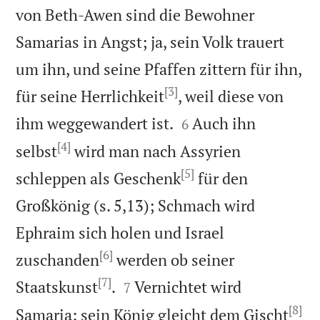
von Beth-Awen sind die Bewohner
Samarias in Angst; ja, sein Volk trauert
um ihn, und seine Pfaffen zittern für ihn,
[3]
für seine Herrlichkeit
, weil diese von


ihm weggewandert ist.
Auch ihn
6
[4]
selbst
wird man nach Assyrien
[5]
schleppen als Geschenk
für den
Großkönig (s. 5,13); Schmach wird
Ephraim sich holen und Israel
[6]
zuschanden
werden ob seiner
[7]


Staatskunst
.
Vernichtet wird
7
[8]
Samaria: sein König gleicht dem Gischt