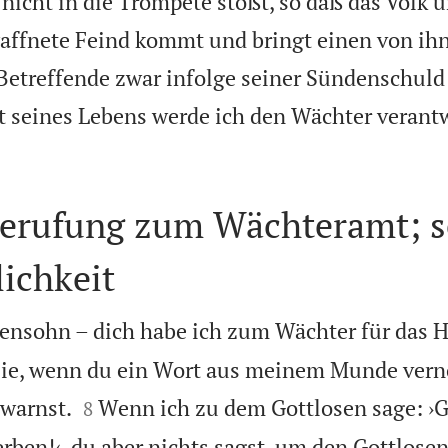
icht in die Trompete stößt, so daß das Volk 
waffnete Feind kommt und bringt einen von i
 Betreffende zwar infolge seiner Sündenschuld
st seines Lebens werde ich den Wächter verant
Berufung zum Wächteramt; s
ichkeit
nsohn – dich habe ich zum Wächter für das H
u sie, wenn du ein Wort aus meinem Munde ver


warnst.
Wenn ich zu dem Gottlosen sage: ›G
8
rben!‹, du aber nichts sagst, um den Gottlose