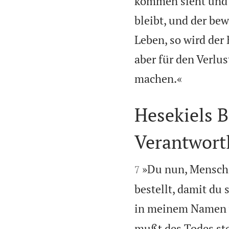
kommen sieht und n
bleibt, und der be
Leben, so wird der
aber für den Verlu

machen.«
Hesekiels 
Verantwortl


»Du nun, Mensche
7
bestellt, damit d
in meinem Namen 
mußt des Todes ste