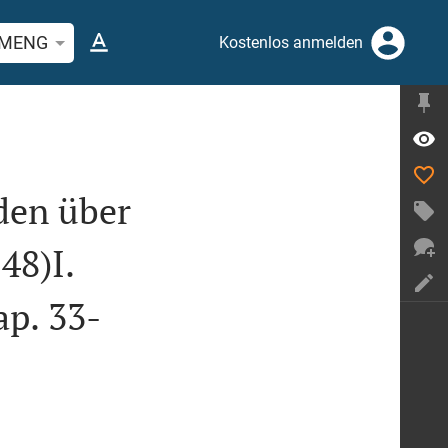
stelle oder Begriff suchen
MENG
Kostenlos anmelden
eden über
48)I.
ap. 33-