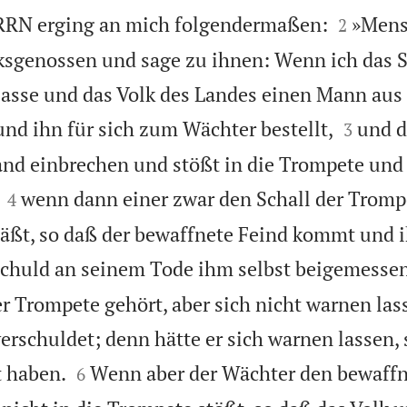


RRN erging an mich folgendermaßen:
»Mens
2
ksgenossen und sage zu ihnen: Wenn ich das 
asse und das Volk des Landes einen Mann aus 


nd ihn für sich zum Wächter bestellt,
und d
3
and einbrechen und stößt in die Trompete und


wenn dann einer zwar den Schall der Trompe
4
läßt, so daß der bewaffnete Feind kommt und
e Schuld an seinem Tode ihm selbst beigemesse
er Trompete gehört, aber sich nicht warnen lass
erschuldet; denn hätte er sich warnen lassen, 


t haben.
Wenn aber der Wächter den bewaffn
6