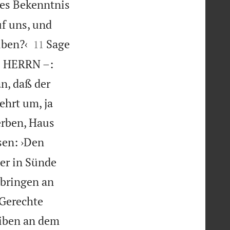
es Bekenntnis
uf uns, und


iben?‹
Sage
11
es HERRN –:
n, daß der
ehrt um, ja
erben, Haus
sen: ›Den
 er in Sünde
 bringen an
 Gerechte
eiben an dem