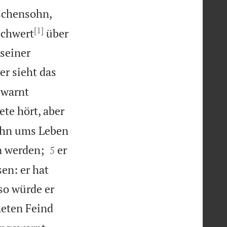
chensohn,
[1]
Schwert
über
seiner
er sieht das
 warnt
te hört, aber
 ihn ums Leben


n werden;
er
5
en: er hat
so würde er
eten Feind