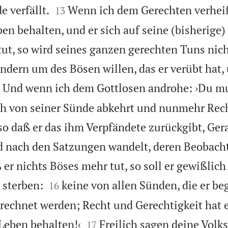


e verfällt.
Wenn ich dem Gerechten verheiße
13
en behalten, und er sich auf seine (bisherige)
tut, so wird seines ganzen gerechten Tuns nic
ndern um des Bösen willen, das er verübt hat,

Und wenn ich dem Gottlosen androhe: ›Du m
ich von seiner Sünde abkehrt und nunmehr Rec
 so daß er das ihm Verpfändete zurückgibt, Ger
nd nach den Satzungen wandelt, deren Beobac
 er nichts Böses mehr tut, so soll er gewißlic


 sterben:
keine von allen Sünden, die er be
16
rechnet werden; Recht und Gerechtigkeit hat e


 Leben behalten!‹
Freilich sagen deine Volk
17