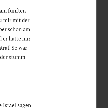
 am fünften
u mir mit der
ber schon am
 er hatte mir
traf. So war
ieder stumm


 Israel sagen