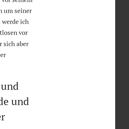
en um seiner
s werde ich
tlosen vor
 sich aber
er

 und
de und
er