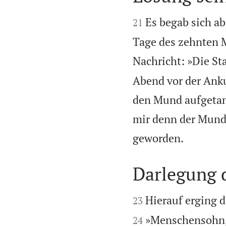


Es begab sich ab
21
Tage des zehnten M
Nachricht: »Die Sta
Abend vor der Anku
den Mund aufgeta
mir denn der Mund

geworden.
Darlegung 


Hierauf erging 
23
»Menschensohn, 
24