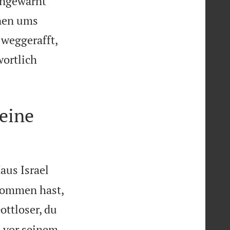
ungewarnt
hnen ums
 weggerafft,
wortlich
eine
aus Israel
nommen hast,
ottloser, du
n vor seinem