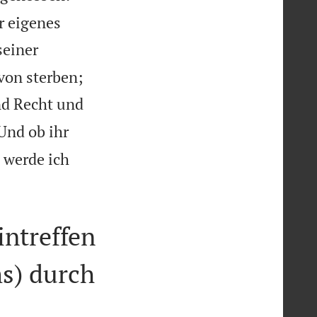
r eigenes
seiner


von sterben;
nd Recht und
Und ob ihr
o werde ich

intreffen
s) durch