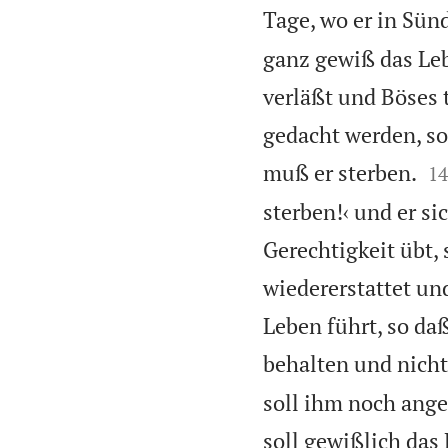
Tage, wo er in Sünd
ganz gewiß das Leb
verläßt und Böses 
gedacht werden, so

muß er sterben.
14
sterben!‹ und er s
Gerechtigkeit übt,
wiedererstattet u
Leben führt, so daß
behalten und nicht
soll ihm noch ange
soll gewißlich das