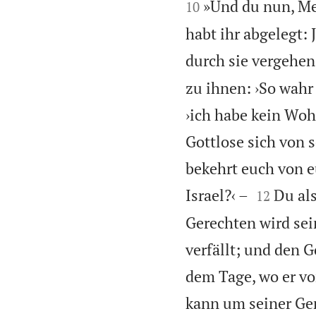


»Und du nun, Me
10
habt ihr abgelegt:
durch sie vergehen
zu ihnen: ›So wahr
›ich habe kein Woh
Gottlose sich von 
bekehrt euch von 


Israel?‹ –
Du al
12
Gerechten wird sei
verfällt; und den G
dem Tage, wo er vo
kann um seiner Ger