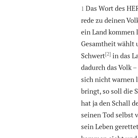


Das Wort des HE
1
rede zu deinen Vol
ein Land kommen l
Gesamtheit wählt u
[2]
Schwert
in das L
dadurch das Volk –
sich nicht warnen 
bringt, so soll di
hat ja den Schall d
seinen Tod selbst v
sein Leben gerette