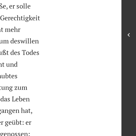
, er solle
 Gerechtigkeit
ht mehr
 um deswillen
ußt des Todes
ht und
aubtes
htung zum
h das Leben
gangen hat,
r geübt: er
sgenossen: