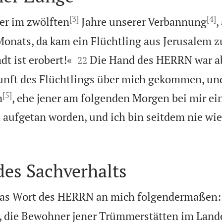
[3]
[4]
er im zwölften
Jahre unserer Verbannung
,
onats, da kam ein Flüchtling aus Jerusalem z


dt ist erobert!«
Die Hand des HERRN war a
22
nft des Flüchtlings über mich gekommen, und
[5]
n
, ehe jener am folgenden Morgen bei mir ein
 aufgetan worden, und ich bin seitdem nie w
des Sachverhalts
das Wort des HERRN an mich folgendermaßen:
die Bewohner jener Trümmerstätten im Lande