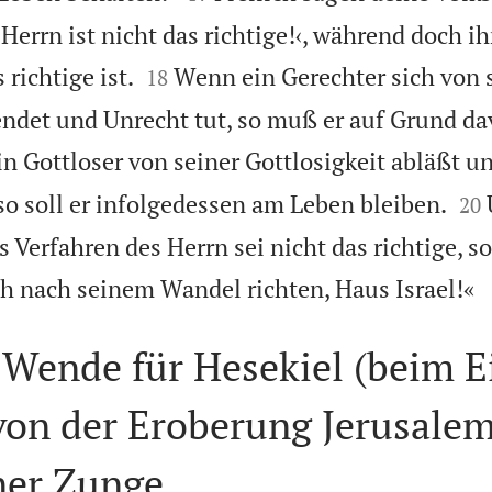
Herrn ist nicht das richtige!‹, während doch ih


 richtige ist.
Wenn ein Gerechter sich von 
18
ndet und Unrecht tut, so muß er auf Grund da
n Gottloser von seiner Gottlosigkeit abläßt u


so soll er infolgedessen am Leben bleiben.
20
 Verfahren des Herrn sei nicht das richtige, s
h nach seinem Wandel richten, Haus Israel!«
r Wende für Hesekiel (beim E
von der Eroberung Jerusalem
ner Zunge