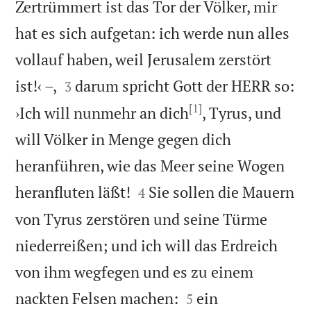
Zertrümmert ist das Tor der Völker, mir
hat es sich aufgetan: ich werde nun alles
vollauf haben, weil Jerusalem zerstört


ist!‹ –,
darum spricht Gott der HERR so:
3
[1]
›Ich will nunmehr an dich
, Tyrus, und
will Völker in Menge gegen dich
heranführen, wie das Meer seine Wogen


heranfluten läßt!
Sie sollen die Mauern
4
von Tyrus zerstören und seine Türme
niederreißen; und ich will das Erdreich
von ihm wegfegen und es zu einem


nackten Felsen machen:
ein
5