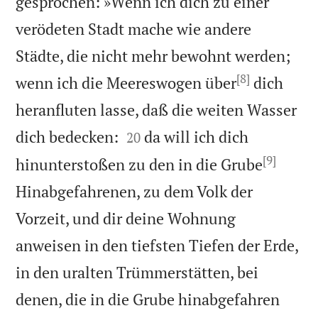
gesprochen: »Wenn ich dich zu einer
verödeten Stadt mache wie andere
Städte, die nicht mehr bewohnt werden;
[8]
wenn ich die Meereswogen über
dich
heranfluten lasse, daß die weiten Wasser


dich bedecken:
da will ich dich
20
[9]
hinunterstoßen zu den in die Grube
Hinabgefahrenen, zu dem Volk der
Vorzeit, und dir deine Wohnung
anweisen in den tiefsten Tiefen der Erde,
in den uralten Trümmerstätten, bei
denen, die in die Grube hinabgefahren