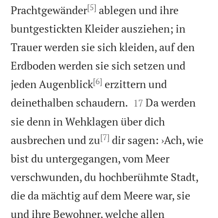
[5]
Prachtgewänder
ablegen und ihre
buntgestickten Kleider ausziehen; in
Trauer werden sie sich kleiden, auf den
Erdboden werden sie sich setzen und
[6]
jeden Augenblick
erzittern und


deinethalben schaudern.
Da werden
17
sie denn in Wehklagen über dich
[7]
ausbrechen und zu
dir sagen: ›Ach, wie
bist du untergegangen, vom Meer
verschwunden, du hochberühmte Stadt,
die da mächtig auf dem Meere war, sie
und ihre Bewohner, welche allen