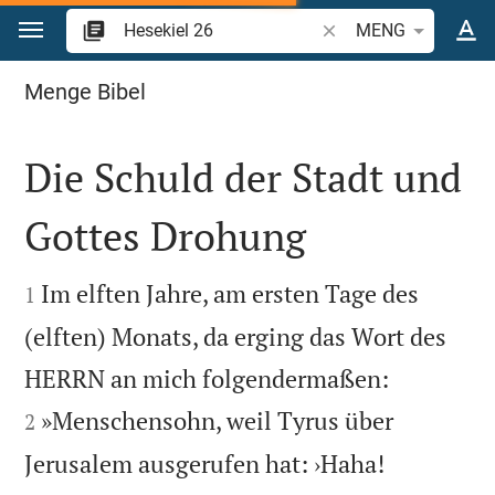
Zum Inhalt springen
Bibelstelle oder Begrif
MENG
Hesekiel 26
Menge Bibel
Die Schuld der Stadt und
Gottes Drohung


Im elften Jahre, am ersten Tage des
1
(elften) Monats, da erging das Wort des


HERRN an mich folgendermaßen:
»Menschensohn, weil Tyrus über
2
Jerusalem ausgerufen hat: ›Haha!