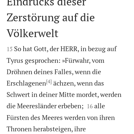
Eindrucks dieser
Zerstörung auf die
Völkerwelt


So hat Gott, der HERR, in bezug auf
15
Tyrus gesprochen: »Fürwahr, vom
Dröhnen deines Falles, wenn die
[4]
Erschlagenen
ächzen, wenn das
Schwert in deiner Mitte mordet, werden


die Meeresländer erbeben;
alle
16
Fürsten des Meeres werden von ihren
Thronen herabsteigen, ihre