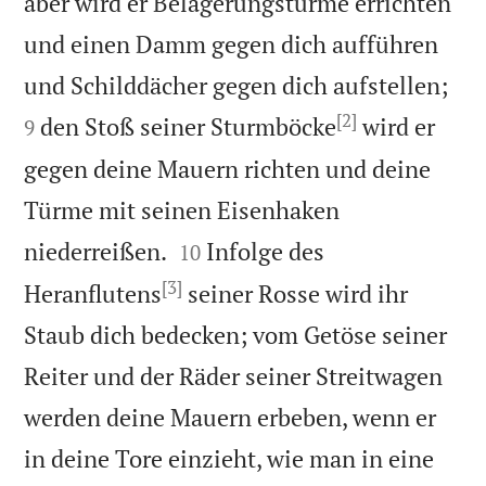
aber wird er Belagerungstürme errichten
und einen Damm gegen dich aufführen


und Schilddächer gegen dich aufstellen;
[2]
den Stoß seiner Sturmböcke
wird er
9
gegen deine Mauern richten und deine
Türme mit seinen Eisenhaken


niederreißen.
Infolge des
10
[3]
Heranflutens
seiner Rosse wird ihr
Staub dich bedecken; vom Getöse seiner
Reiter und der Räder seiner Streitwagen
werden deine Mauern erbeben, wenn er
in deine Tore einzieht, wie man in eine