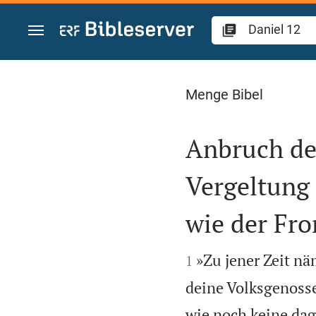
Zum Inhalt springen
Daniel 12
Menge Bibel
Anbruch der
Vergeltung
wie der F


»Zu jener Zeit nä
1
deine Volksgenosse
wie noch keine dage