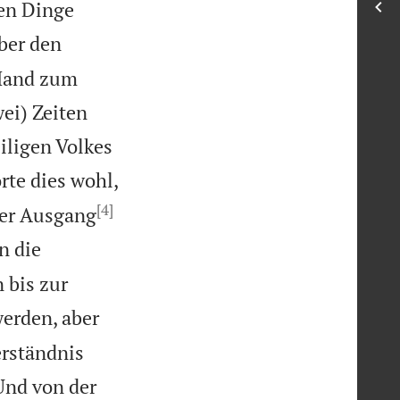
ren Dinge
ber den
 Hand zum
ei) Zeiten
iligen Volkes
rte dies wohl,
[4]
der Ausgang
n die
 bis zur
werden, aber
erständnis
Und von der