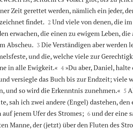
ener Zeit gerettet werden, nämlich ein jeder, d


zeichnet findet.
Und viele von denen, die im
2
den erwachen, die einen zu ewigem Leben, die


em Abscheu.
Die Verständigen aber werden l
3
elsfeste, und die, welche viele zur Gerechtigk


ne in alle Ewigkeit.«
»Du aber, Daniel, halte
4
nd versiegle das Buch bis zur Endzeit; viele 


n, und so wird die Erkenntnis zunehmen.«
A
5
, sah ich zwei andere (Engel) dastehen, den 


 auf jenem Ufer des Stromes;
und der eine 
6
ten Manne, der (jetzt) über den Fluten des Str