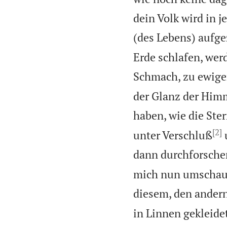
dein Volk wird in j
(des Lebens) aufge
Erde schlafen, wer
Schmach, zu ewig
der Glanz der Himm
haben, wie die Ster
[2]
unter Verschluß
u
dann durchforsche
mich nun umschaute
diesem, den andern
in Linnen gekleide