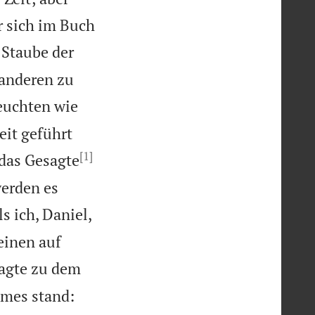
er sich im Buch
 Staube der
 anderen zu
euchten wie
eit geführt
[1]
 das Gesagte
werden es
ls ich, Daniel,
einen auf
sagte zu dem
omes stand: