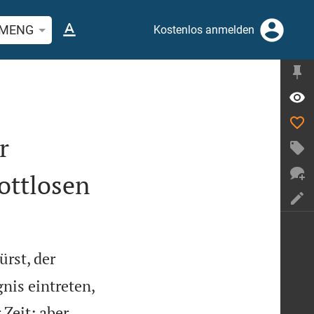
stelle oder Begriff suchen
MENG
Kostenlos anmelden
r
ottlosen
ürst, der
nis eintreten,
 Zeit; aber