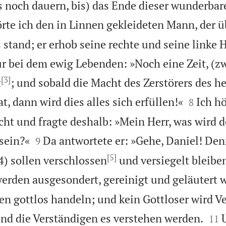
s noch dauern, bis) das Ende dieser wunderba
rte ich den in Linnen gekleideten Mann, der ü
 stand; er erhob seine rechte und seine linke
 bei dem ewig Lebenden: »Noch eine Zeit, (zw
[3]
t
; und sobald die Macht des Zerstörers des he


at, dann wird dies alles sich erfüllen!«
Ich hö
8
icht und fragte deshalb: »Mein Herr, was wird 


sein?«
Da antwortete er: »Gehe, Daniel! Den
9
[5]
) sollen verschlossen
und versiegelt bleiben
werden ausgesondert, gereinigt und geläutert 
en gottlos handeln; und kein Gottloser wird V


nd die Verständigen es verstehen werden.
11