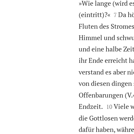
»Wie lange (wird e


(eintritt)?«
Da hö
7
Fluten des Stromes
Himmel und schwur
und eine halbe Zei
ihr Ende erreicht h
verstand es aber n
von diesen dingen 
Offenbarungen (V.4


Endzeit.
Viele 
10
die Gottlosen werd
dafür haben, währe