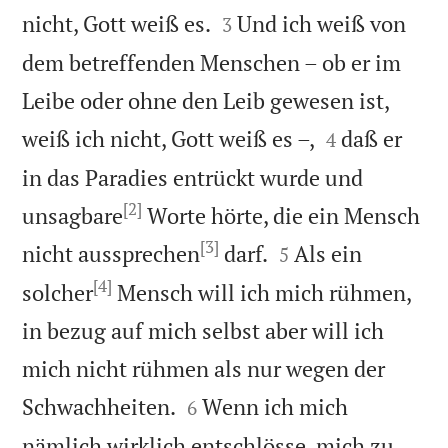


nicht, Gott weiß es.
Und ich weiß von
3
dem betreffenden Menschen – ob er im
Leibe oder ohne den Leib gewesen ist,


weiß ich nicht, Gott weiß es –,
daß er
4
in das Paradies entrückt wurde und
[2]
unsagbare
Worte hörte, die ein Mensch
[3]


nicht aussprechen
darf.
Als ein
5
[4]
solcher
Mensch will ich mich rühmen,
in bezug auf mich selbst aber will ich
mich nicht rühmen als nur wegen der


Schwachheiten.
Wenn ich mich
6
nämlich wirklich entschlösse, mich zu