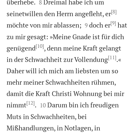


überhebe.
Dreimal habe ich um
8
[8]
seinetwillen den Herrn angefleht, er
[9]


möchte von mir ablassen;
doch er
hat
9
zu mir gesagt: »Meine Gnade ist für dich
[10]
genügend
, denn meine Kraft gelangt
[11]
in der Schwachheit zur Vollendung
.«
Daher will ich mich am liebsten um so
mehr meiner Schwachheiten rühmen,
damit die Kraft Christi Wohnung bei mir
[12]


nimmt
.
Darum bin ich freudigen
10
Muts in Schwachheiten, bei
Mißhandlungen, in Notlagen, in