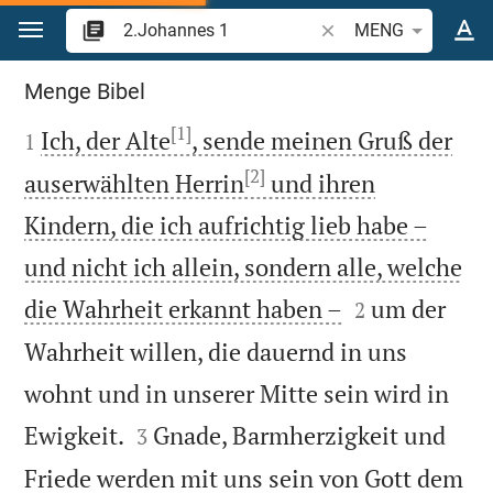
Zum Inhalt springen
Bibelstelle oder Begrif
MENG
2.Johannes 1
Menge Bibel
[1]

Ich, der Alte
, sende meinen Gruß der
1
[2]
auserwählten Herrin
und ihren
Kindern, die ich aufrichtig lieb habe –
und nicht ich allein, sondern alle, welche


die Wahrheit erkannt haben –
um der
2
Wahrheit willen, die dauernd in uns
wohnt und in unserer Mitte sein wird in


Ewigkeit.
Gnade, Barmherzigkeit und
3
Friede werden mit uns sein von Gott dem