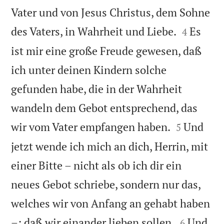
Vater und von Jesus Christus, dem Sohne


des Vaters, in Wahrheit und Liebe.
Es
4
ist mir eine große Freude gewesen, daß
ich unter deinen Kindern solche
gefunden habe, die in der Wahrheit
wandeln dem Gebot entsprechend, das


wir vom Vater empfangen haben.
Und
5
jetzt wende ich mich an dich, Herrin, mit
einer Bitte – nicht als ob ich dir ein
neues Gebot schriebe, sondern nur das,
welches wir von Anfang an gehabt haben


–: daß wir einander lieben sollen.
Und
6