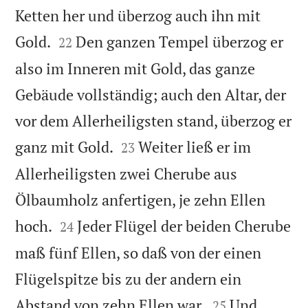
Ketten her und überzog auch ihn mit


Gold.
Den ganzen Tempel überzog er
22
also im Inneren mit Gold, das ganze
Gebäude vollständig; auch den Altar, der
vor dem Allerheiligsten stand, überzog er


ganz mit Gold.
Weiter ließ er im
23
Allerheiligsten zwei Cherube aus
Ölbaumholz anfertigen, je zehn Ellen


hoch.
Jeder Flügel der beiden Cherube
24
maß fünf Ellen, so daß von der einen
Flügelspitze bis zu der andern ein


Abstand von zehn Ellen war.
Und
25