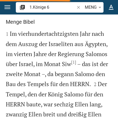
Zum Inhalt springen
Bibelstelle oder Begrif
MENG
1.Könige 6
Menge Bibel

Im vierhundertachtzigsten Jahr nach
1
dem Auszug der Israeliten aus Ägypten,
im vierten Jahre der Regierung Salomos
[1]
über Israel, im Monat Siw
– das ist der
zweite Monat –, da begann Salomo den


Bau des Tempels für den HERRN.
Der
2
Tempel, den der König Salomo für den
HERRN baute, war sechzig Ellen lang,
zwanzig Ellen breit und dreißig Ellen