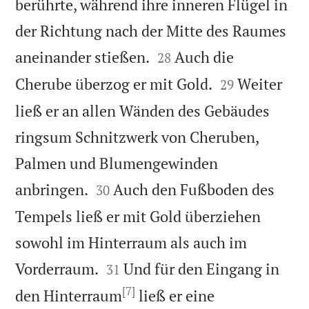
berührte, während ihre inneren Flügel in
der Richtung nach der Mitte des Raumes


aneinander stießen.
Auch die
28


Cherube überzog er mit Gold.
Weiter
29
ließ er an allen Wänden des Gebäudes
ringsum Schnitzwerk von Cheruben,
Palmen und Blumengewinden


anbringen.
Auch den Fußboden des
30
Tempels ließ er mit Gold überziehen
sowohl im Hinterraum als auch im


Vorderraum.
Und für den Eingang in
31
[7]
den Hinterraum
ließ er eine