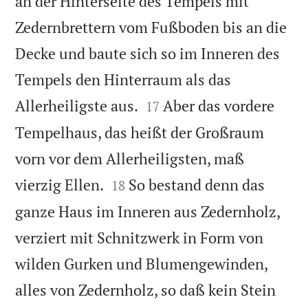
an der Hinterseite des Tempels mit
Zedernbrettern vom Fußboden bis an die
Decke und baute sich so im Inneren des
Tempels den Hinterraum als das


Allerheiligste aus.
Aber das vordere
17
Tempelhaus, das heißt der Großraum
vorn vor dem Allerheiligsten, maß


vierzig Ellen.
So bestand denn das
18
ganze Haus im Inneren aus Zedernholz,
verziert mit Schnitzwerk in Form von
wilden Gurken und Blumengewinden,
alles von Zedernholz, so daß kein Stein