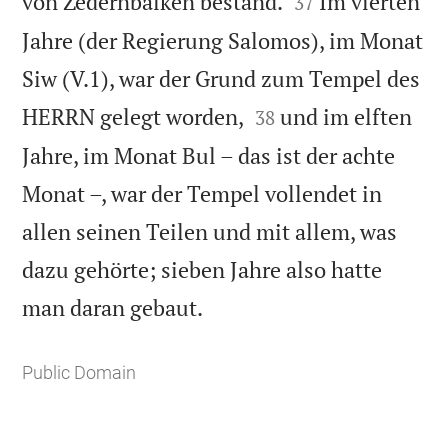


von Zedernbalken bestand.
Im vierten
37
Jahre (der Regierung Salomos), im Monat
Siw (V.1), war der Grund zum Tempel des


HERRN gelegt worden,
und im elften
38
Jahre, im Monat Bul – das ist der achte
Monat –, war der Tempel vollendet in
allen seinen Teilen und mit allem, was
dazu gehörte; sieben Jahre also hatte

man daran gebaut.
Public Domain