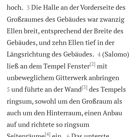


hoch.
Die Halle an der Vorderseite des
3
Großraumes des Gebäudes war zwanzig
Ellen breit, entsprechend der Breite des
Gebäudes, und zehn Ellen tief in der


Längsrichtung des Gebäudes.
(Salomo)
4
[2]
ließ an dem Tempel Fenster
mit


unbeweglichem Gitterwerk anbringen
[3]
und führte an der Wand
des Tempels
5
ringsum, sowohl um den Großraum als
auch um den Hinterraum, einen Anbau
auf und richtete so ringsum
[4]


Seitenräume
ein.
Das unterste
6