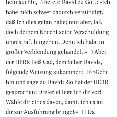


heimsuchte,
betete David zu Gott: »Ich
8
habe mich schwer dadurch versündigt,
daß ich dies getan habe; nun aber, laß
doch deinem Knecht seine Verschuldung
ungestraft hingehen! Denn ich habe in


großer Verblendung gehandelt.«
Aber
9
der HERR ließ Gad, dem Seher Davids,


folgende Weisung zukommen:
»Gehe
10
hin und sage zu David: ›So hat der HERR
gesprochen: Dreierlei lege ich dir vor!
Wähle dir eines davon, damit ich es an


dir zur Ausführung bringe!‹«
Da
11