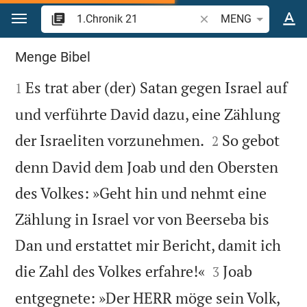
Zum Inhalt springen
Bibelstelle oder Begrif
MENG
1.Chronik 21
Menge Bibel

Es trat aber (der) Satan gegen Israel auf
1
und verführte David dazu, eine Zählung


der Israeliten vorzunehmen.
So gebot
2
denn David dem Joab und den Obersten
des Volkes: »Geht hin und nehmt eine
Zählung in Israel vor von Beerseba bis
Dan und erstattet mir Bericht, damit ich


die Zahl des Volkes erfahre!«
Joab
3
entgegnete: »Der HERR möge sein Volk,