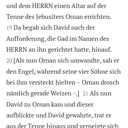
und dem HERRN einen Altar auf der


Tenne des Jebusiters Ornan errichten.
Da begab sich David nach der
19
Aufforderung, die Gad im Namen des


HERRN an ihn gerichtet hatte, hinauf.
[Als nun Ornan sich umwandte, sah er
20
den Engel, während seine vier Söhne sich
bei ihm versteckt hielten – Ornan drosch


nämlich gerade Weizen –.]
Als nun
21
David zu Ornan kam und dieser
aufblickte und David gewahrte, trat er
aus der Tenne hinaus und verneigte sich