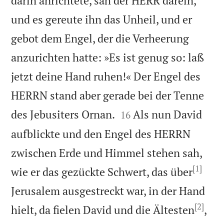
darin anrichtete, sah der HERR darein,
und es gereute ihn das Unheil, und er
gebot dem Engel, der die Verheerung
anzurichten hatte: »Es ist genug so: laß
jetzt deine Hand ruhen!« Der Engel des
HERRN stand aber gerade bei der Tenne


des Jebusiters Ornan.
Als nun David
16
aufblickte und den Engel des HERRN
zwischen Erde und Himmel stehen sah,
[1]
wie er das gezückte Schwert, das über
Jerusalem ausgestreckt war, in der Hand
[2]
hielt, da fielen David und die Ältesten
,