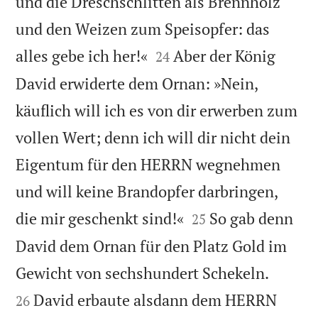
und die Dreschschlitten als Brennholz
und den Weizen zum Speisopfer: das


alles gebe ich her!«
Aber der König
24
David erwiderte dem Ornan: »Nein,
käuflich will ich es von dir erwerben zum
vollen Wert; denn ich will dir nicht dein
Eigentum für den HERRN wegnehmen
und will keine Brandopfer darbringen,


die mir geschenkt sind!«
So gab denn
25
David dem Ornan für den Platz Gold im


Gewicht von sechshundert Schekeln.
David erbaute alsdann dem HERRN
26