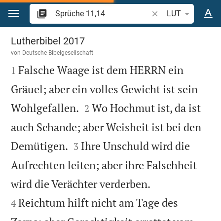
Zum Inhalt springen
Bibelstelle oder Beg
LUT
Sprüche 11
Lutherbibel 2017
von
Deutsche Bibelgesellschaft

Falsche Waage ist dem HERRN ein
1
Gräuel; aber ein volles Gewicht ist sein


Wohlgefallen.
Wo Hochmut ist, da ist
2
auch Schande; aber Weisheit ist bei den


Demütigen.
Ihre Unschuld wird die
3
Aufrechten leiten; aber ihre Falschheit


wird die Verächter verderben.
Reichtum hilft nicht am Tage des
4