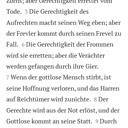
Zorns; aber Gerechtigkeit errettet vom


Tode.
Die Gerechtigkeit des
5
Aufrechten macht seinen Weg eben; aber
der Frevler kommt durch seinen Frevel zu


Fall.
Die Gerechtigkeit der Frommen
6
wird sie erretten; aber die Verächter


werden gefangen durch ihre Gier.
Wenn der gottlose Mensch stirbt, ist
7
seine Hoffnung verloren, und das Harren


auf Reichtümer wird zunichte.
Der
8
Gerechte wird aus der Not erlöst, und der


Gottlose kommt an seine Statt.
Durch
9