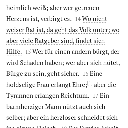
heimlich weiß; aber wer getreuen


Herzens ist, verbirgt es.
Wo nicht
14
weiser Rat ist, da geht das Volk unter; wo
aber viele Ratgeber sind, findet sich


Hilfe.
Wer für einen andern bürgt, der
15
wird Schaden haben; wer aber sich hütet,


Bürge zu sein, geht sicher.
Eine
16
[1]
holdselige Frau erlangt Ehre;
aber die


Tyrannen erlangen Reichtum.
Ein
17
barmherziger Mann nützt auch sich
selber; aber ein herzloser schneidet sich

