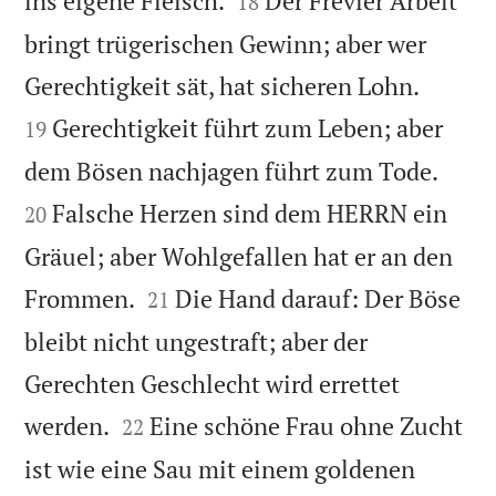
ins eigene Fleisch.
Der Frevler Arbeit
18
bringt trügerischen Gewinn; aber wer


Gerechtigkeit sät, hat sicheren Lohn.
Gerechtigkeit führt zum Leben; aber
19


dem Bösen nachjagen führt zum Tode.
Falsche Herzen sind dem HERRN ein
20
Gräuel; aber Wohlgefallen hat er an den


Frommen.
Die Hand darauf: Der Böse
21
bleibt nicht ungestraft; aber der
Gerechten Geschlecht wird errettet


werden.
Eine schöne Frau ohne Zucht
22
ist wie eine Sau mit einem goldenen