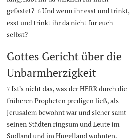


gefastet?
Und wenn ihr esst und trinkt,
6
esst und trinkt ihr da nicht für euch

selbst?
Gottes Gericht über die
Unbarmherzigkeit


Ist’s nicht das, was der HERR durch die
7
früheren Propheten predigen ließ, als
Jerusalem bewohnt war und sicher samt
seinen Städten ringsum und Leute im


Südland und im Hügelland wohnten.