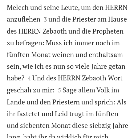
Melech und seine Leute, um den HERRN


anzuflehen
und die Priester am Hause
3
des HERRN Zebaoth und die Propheten
zu befragen: Muss ich immer noch im
fünften Monat weinen und enthaltsam
sein, wie ich es nun so viele Jahre getan


habe?
Und des HERRN Zebaoth Wort
4


geschah zu mir:
Sage allem Volk im
5
Lande und den Priestern und sprich: Als
ihr fastetet und Leid trugt im fünften
und siebenten Monat diese siebzig Jahre
lang, habt ihr da wirklich für mich