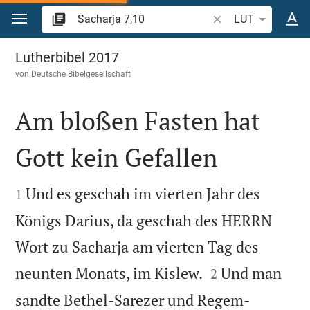
Zum Inhalt springen
Bibelstelle oder Beg
LUT
Sacharja 7
Lutherbibel 2017
von
Deutsche Bibelgesellschaft
Am bloßen Fasten hat
Gott kein Gefallen


Und es geschah im vierten Jahr des
1
Königs Darius, da geschah des HERRN
Wort zu Sacharja am vierten Tag des


neunten Monats, im Kislew.
Und man
2
sandte Bethel-Sarezer und Regem-