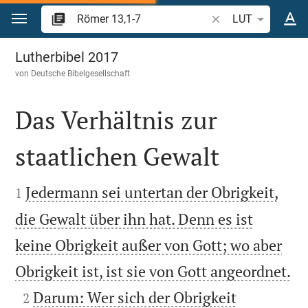
Zum Inhalt springen
Bibelstelle oder Beg
LUT
Römer 13
Lutherbibel 2017
von
Deutsche Bibelgesellschaft
Das Verhältnis zur
staatlichen Gewalt


Jedermann sei untertan der Obrigkeit,
1
die Gewalt über ihn hat. Denn es ist
keine Obrigkeit außer von Gott; wo aber

Obrigkeit ist, ist sie von Gott angeordnet.

Darum: Wer sich der Obrigkeit
2