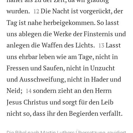


wurden.
Die Nacht ist vorgerückt, der
12
Tag ist nahe herbeigekommen. So lasst
uns ablegen die Werke der Finsternis und


anlegen die Waffen des Lichts.
Lasst
13
uns ehrbar leben wie am Tage, nicht in
Fressen und Saufen, nicht in Unzucht
und Ausschweifung, nicht in Hader und


Neid;
sondern zieht an den Herrn
14
Jesus Christus und sorgt für den Leib

nicht so, dass ihr den Begierden verfallt.
Die Bibel nach Martin Luthers Übersetzung, revidiert