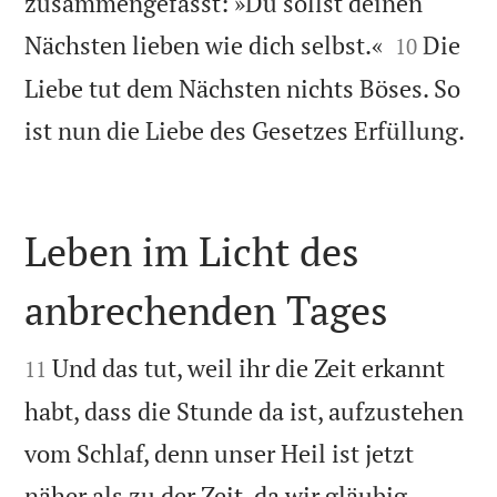
zusammengefasst: »Du sollst deinen


Nächsten lieben wie dich selbst.«
Die
10
Liebe tut dem Nächsten nichts Böses. So

ist nun die Liebe des Gesetzes Erfüllung.
Leben im Licht des
anbrechenden Tages


Und das tut, weil ihr die Zeit erkannt
11
habt, dass die Stunde da ist, aufzustehen
vom Schlaf, denn unser Heil ist jetzt
näher als zu der Zeit, da wir gläubig