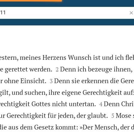
Bi
stern, meines Herzens Wunsch ist und ich fle


ie gerettet werden.
Denn ich bezeuge ihnen, d
2


r ohne Einsicht.
Denn sie erkennen die Gere
3
 gilt, und suchen, ihre eigene Gerechtigkeit au


echtigkeit Gottes nicht untertan.
Denn Chris
4


zur Gerechtigkeit für jeden, der glaubt.
Mose 
5
 die aus dem Gesetz kommt: »Der Mensch, der di