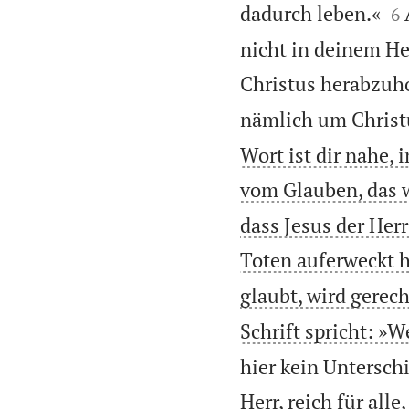

dadurch leben.«
6
nicht in deinem H
Christus herabzuh
nämlich um Christ
Wort ist dir nahe,
vom Glauben, das w
dass Jesus der Herr
Toten auferweckt ha
glaubt, wird gerec
Schrift spricht: »
hier kein Untersch
Herr, reich für alle