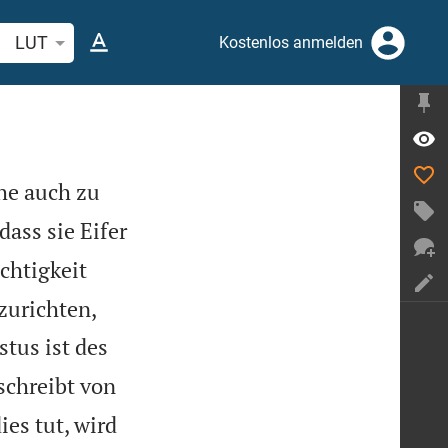
belstelle oder Begriff suchen
LUT
Kostenlos anmelden
he auch zu
ass sie Eifer
chtigkeit
fzurichten,
tus ist des
schreibt von
es tut, wird