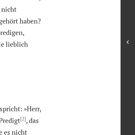
 nicht
 gehört haben?
predigen,
e lieblich
pricht: »Herr,
[2]
Predigt
, das
e es nicht