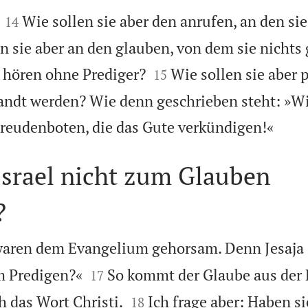


Wie sollen sie aber den anrufen, an den sie
14
n sie aber an den glauben, von dem sie nichts


r hören ohne Prediger?
Wie sollen sie aber 
15
andt werden? Wie denn geschrieben steht: »Wi

Freudenboten, die das Gute verkündigen!«
Israel nicht zum Glauben
?
 waren dem Evangelium gehorsam. Denn Jesaja s


m Predigen?«
So kommt der Glaube aus der 
17


h das Wort Christi.
Ich frage aber: Haben si
18