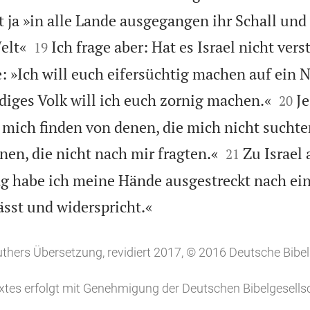
t ja »in alle Lande ausgegangen ihr Schall und 


elt«
Ich frage aber: Hat es Israel nicht ver
19
: »Ich will euch eifersüchtig machen auf ein N


diges Volk will ich euch zornig machen.«
Je
20
ß mich finden von denen, die mich nicht suchte


nen, die nicht nach mir fragten.«
Zu Israel 
21
g habe ich meine Hände ausgestreckt nach ein

ässt und widerspricht.«
uthers Übersetzung, revidiert 2017, © 2016 Deutsche Bibel
tes erfolgt mit Genehmigung der Deutschen Bibelgesellsc