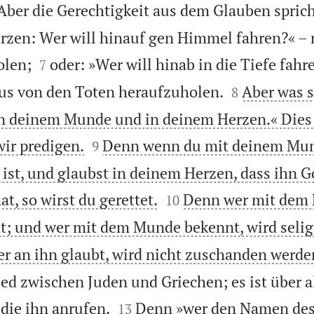

Aber die Gerechtigkeit aus dem Glauben sprich
erzen: Wer will hinauf gen Himmel fahren?« –


olen;
oder: »Wer will hinab in die Tiefe fahr
7


us von den Toten heraufzuholen.
Aber was s
8
 in deinem Munde und in deinem Herzen.« Dies 


ir predigen.
Denn wenn du mit deinem Mun
9
 ist, und glaubst in deinem Herzen, dass ihn G


t, so wirst du gerettet.
Denn wer mit dem
10
ht; und wer mit dem Munde bekennt, wird selig
Wer an ihn glaubt, wird nicht zuschanden werde
ied zwischen Juden und Griechen; es ist über a


, die ihn anrufen.
Denn »wer den Namen des 
13