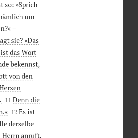
t so: »Sprich
 nämlich um
en?« –
agt sie? »Das
ist das Wort
de bekennst,
ott von den
 Herzen


.
Denn die
11


n.«
Es ist
12
lle derselbe
Herrn anruft,