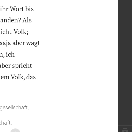
ihr Wort bis
standen? Als
icht-Volk;
saja aber wagt
n, ich
aber spricht
em Volk, das
gesellschaft,
haft.