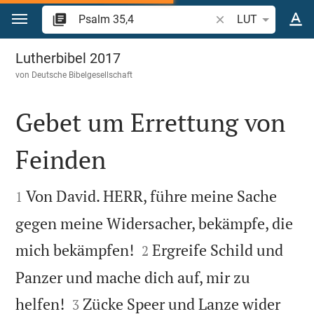
Zum Inhalt springen
Bibelstelle oder Beg
LUT
Psalm 35
Lutherbibel 2017
von
Deutsche Bibelgesellschaft
Gebet um Errettung von
Feinden


Von David. HERR, führe meine Sache
1
gegen meine Widersacher, bekämpfe, die


mich bekämpfen!
Ergreife Schild und
2
Panzer und mache dich auf, mir zu


helfen!
Zücke Speer und Lanze wider
3