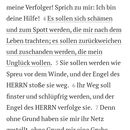
meine Verfolger! Sprich zu mir: Ich bin


deine Hilfe!
Es sollen sich schämen
4
und zum Spott werden, die mir nach dem
Leben trachten; es sollen zurückweichen
und zuschanden werden, die mein


Unglück wollen.
Sie sollen werden wie
5
Spreu vor dem Winde, und der Engel des


HERRN stoße sie weg.
Ihr Weg soll
6
finster und schlüpfrig werden, und der


Engel des HERRN verfolge sie.
Denn
7
ohne Grund haben sie mir ihr Netz
gestellt, ohne Grund mir eine Grube