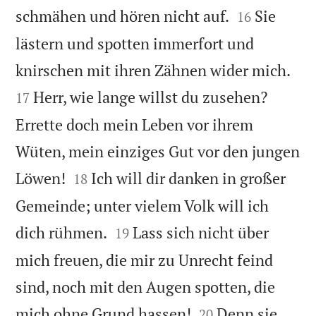


schmähen und hören nicht auf.
Sie
16
lästern und spotten immerfort und


knirschen mit ihren Zähnen wider mich.
Herr, wie lange willst du zusehen?
17
Errette doch mein Leben vor ihrem
Wüten, mein einziges Gut vor den jungen


Löwen!
Ich will dir danken in großer
18
Gemeinde; unter vielem Volk will ich


dich rühmen.
Lass sich nicht über
19
mich freuen, die mir zu Unrecht feind
sind, noch mit den Augen spotten, die


mich ohne Grund hassen!
Denn sie
20