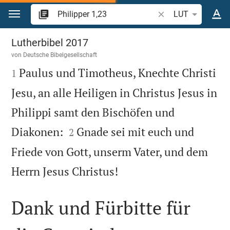
Zum Inhalt springen
Bibelstelle oder Beg
LUT
Philipper 1
Lutherbibel 2017
von
Deutsche Bibelgesellschaft

Paulus und Timotheus, Knechte Christi
1
Jesu, an alle Heiligen in Christus Jesus in
Philippi samt den Bischöfen und


Diakonen:
Gnade sei mit euch und
2
Friede von Gott, unserm Vater, und dem

Herrn Jesus Christus!
Dank und Fürbitte für