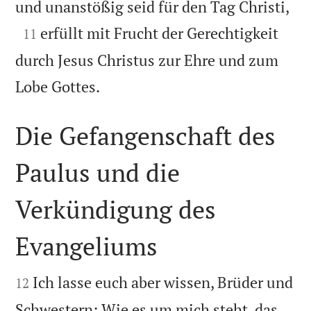

und unanstößig seid für den Tag Christi,

erfüllt mit Frucht der Gerechtigkeit
11
durch Jesus Christus zur Ehre und zum

Lobe Gottes.
Die Gefangenschaft des
Paulus und die
Verkündigung des
Evangeliums


Ich lasse euch aber wissen, Brüder und
12
Schwestern: Wie es um mich steht, das