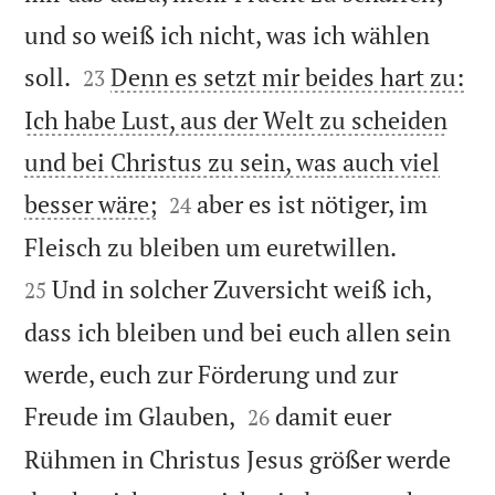
und so weiß ich nicht, was ich wählen


soll.
Denn es setzt mir beides hart zu:
23
Ich habe Lust, aus der Welt zu scheiden
und bei Christus zu sein, was auch viel


besser wäre;
aber es ist nötiger, im
24


Fleisch zu bleiben um euretwillen.
Und in solcher Zuversicht weiß ich,
25
dass ich bleiben und bei euch allen sein
werde, euch zur Förderung und zur


Freude im Glauben,
damit euer
26
Rühmen in Christus Jesus größer werde