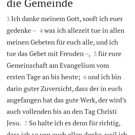
die Gemeinde


Ich danke meinem Gott, sooft ich euer
3


gedenke –
was ich allezeit tue in allen
4
meinen Gebeten für euch alle, und ich


tue das Gebet mit Freuden –,
für eure
5
Gemeinschaft am Evangelium vom


ersten Tage an bis heute;
und ich bin
6
darin guter Zuversicht, dass der in euch
angefangen hat das gute Werk, der wird’s
auch vollenden bis an den Tag Christi


Jesu.
So halte ich es denn für richtig,
7
dass ich so von euch allen denke, weil ich