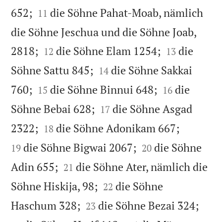


652;
die Söhne Pahat-Moab, nämlich
11
die Söhne Jeschua und die Söhne Joab,




2818;
die Söhne Elam 1254;
die
12
13


Söhne Sattu 845;
die Söhne Sakkai
14




760;
die Söhne Binnui 648;
die
15
16


Söhne Bebai 628;
die Söhne Asgad
17




2322;
die Söhne Adonikam 667;
18


die Söhne Bigwai 2067;
die Söhne
19
20


Adin 655;
die Söhne Ater, nämlich die
21


Söhne Hiskija, 98;
die Söhne
22




Haschum 328;
die Söhne Bezai 324;
23