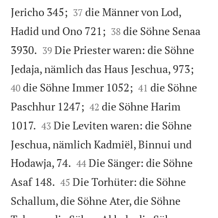


Jericho 345;
die Männer von Lod,
37


Hadid und Ono 721;
die Söhne Senaa
38


3930.
Die Priester waren: die Söhne
39


Jedaja, nämlich das Haus Jeschua, 973;


die Söhne Immer 1052;
die Söhne
40
41


Paschhur 1247;
die Söhne Harim
42


1017.
Die Leviten waren: die Söhne
43
Jeschua, nämlich Kadmiël, Binnui und


Hodawja, 74.
Die Sänger: die Söhne
44


Asaf 148.
Die Torhüter: die Söhne
45
Schallum, die Söhne Ater, die Söhne