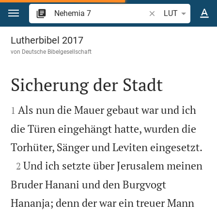
Zum Inhalt springen
Bibelstelle oder Beg
LUT
Nehemia 7
Lutherbibel 2017
von
Deutsche Bibelgesellschaft
Sicherung der Stadt


Als nun die Mauer gebaut war und ich
1
die Türen eingehängt hatte, wurden die

Torhüter, Sänger und Leviten eingesetzt.

Und ich setzte über Jerusalem meinen
2
Bruder Hanani und den Burgvogt
Hananja; denn der war ein treuer Mann