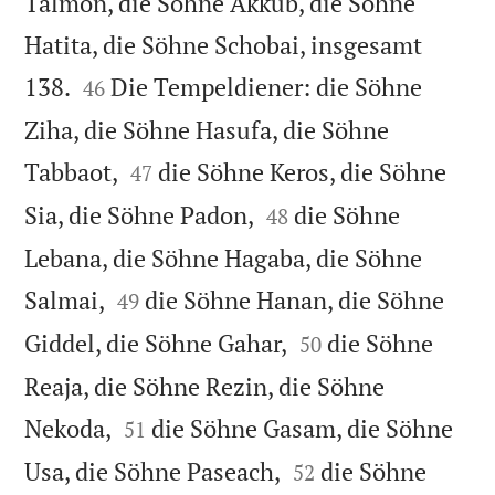
Talmon, die Söhne Akkub, die Söhne
Hatita, die Söhne Schobai, insgesamt


138.
Die Tempeldiener: die Söhne
46
Ziha, die Söhne Hasufa, die Söhne


Tabbaot,
die Söhne Keros, die Söhne
47


Sia, die Söhne Padon,
die Söhne
48
Lebana, die Söhne Hagaba, die Söhne


Salmai,
die Söhne Hanan, die Söhne
49


Giddel, die Söhne Gahar,
die Söhne
50
Reaja, die Söhne Rezin, die Söhne


Nekoda,
die Söhne Gasam, die Söhne
51


Usa, die Söhne Paseach,
die Söhne
52