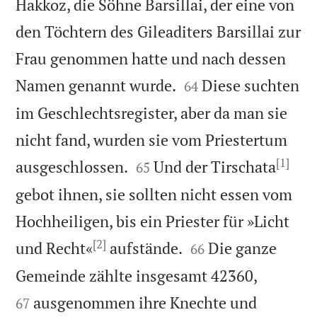
Hakkoz, die Söhne Barsillai, der eine von
den Töchtern des Gileaditers Barsillai zur
Frau genommen hatte und nach dessen


Namen genannt wurde.
Diese suchten
64
im Geschlechtsregister, aber da man sie
nicht fand, wurden sie vom Priestertum
[1]


ausgeschlossen.
Und der Tirschata
65
gebot ihnen, sie sollten nicht essen vom
Hochheiligen, bis ein Priester für »Licht
[2]


und Recht«
aufstände.
Die ganze
66


Gemeinde zählte insgesamt 42360,
ausgenommen ihre Knechte und
67