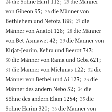


die Söhne Harif 112;
die Männer
24
25


von Gibeon 95;
die Männer von
26


Bethlehem und Netofa 188;
die
27


Männer von Anatot 128;
die Männer
28


von Bet-Asmawet 42;
die Männer von
29


Kirjat-Jearim, Kefira und Beerot 743;


die Männer von Rama und Geba 621;
30


die Männer von Michmas 122;
die
31
32


Männer von Bethel und Ai 123;
die
33


Männer des andern Nebo 52;
die
34


Söhne des andern Elam 1254;
die
35


Söhne Harim 320;
die Männer von
36