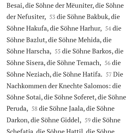
Besai, die Söhne der Mëuniter, die Söhne


der Nefusiter,
die Söhne Bakbuk, die
53


Söhne Hakufa, die Söhne Harhur,
die
54
Söhne Bazlut, die Söhne Mehida, die


Söhne Harscha,
die Söhne Barkos, die
55


Söhne Sisera, die Söhne Temach,
die
56


Söhne Neziach, die Söhne Hatifa.
Die
57
Nachkommen der Knechte Salomos: die
Söhne Sotai, die Söhne Soferet, die Söhne


Peruda,
die Söhne Jaala, die Söhne
58


Darkon, die Söhne Giddel,
die Söhne
59
Schefatja, die Söhne Hattil, die Söhne