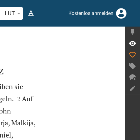
belstelle oder Begriff suchen
LUT
Kostenlos anmelden
z
iben sie


geln.
Auf
2
Sohn


ja, Malkija,
niel,