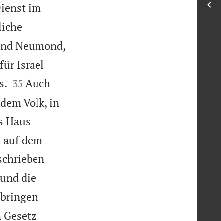
Dienst im
liche
t und Neumond,
für Israel


s.
Auch
35
 dem Volk, in
as Haus
s auf dem
schrieben
 und die


 bringen
m Gesetz