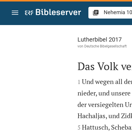
Zum Inhalt springen
Nehemia 10
Lutherbibel 2017
von
Deutsche Bibelgesellschaft
Das Volk ve


Und wegen all de
1
nieder, und unsere 
der versiegelten U
Hachaljas, und Zidk
Hattusch, Scheba
5