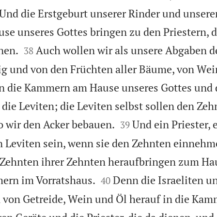
 Und die Erstgeburt unserer Rinder und unsere
se unseres Gottes bringen zu den Priestern, 


nen.
Auch wollen wir als unsere Abgaben de
38
ig und von den Früchten aller Bäume, von Wei
 in die Kammern am Hause unseres Gottes und
 die Leviten; die Leviten selbst sollen den Ze


wo wir den Acker bebauen.
Und ein Priester, 
39
en Leviten sein, wenn sie den Zehnten einnehm
n Zehnten ihrer Zehnten heraufbringen zum Ha


mern im Vorratshaus.
Denn die Israeliten u
40
 von Getreide, Wein und Öl herauf in die Kam