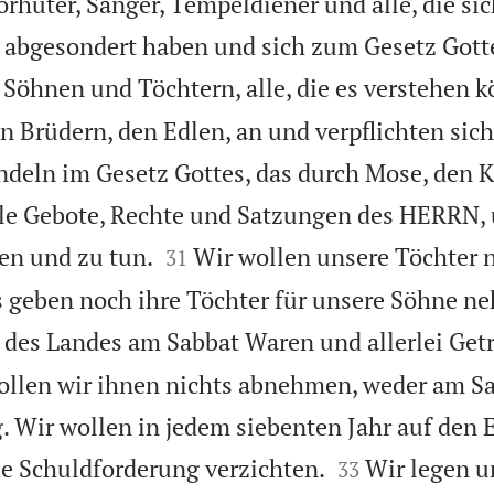
Torhüter, Sänger, Tempeldiener und alle, die si
 abgesondert haben und sich zum Gesetz Gotte
 Söhnen und Töchtern, alle, die es verstehen 
n Brüdern, den Edlen, an und verpflichten sich
deln im Gesetz Gottes, das durch Mose, den K
lle Gebote, Rechte und Satzungen des HERRN,


ten und zu tun.
Wir wollen unsere Töchter 
31
s geben noch ihre Töchter für unsere Söhne n
 des Landes am Sabbat Waren und allerlei Get
ollen wir ihnen nichts abnehmen, weder am S
. Wir wollen in jedem siebenten Jahr auf den E


e Schuldforderung verzichten.
Wir legen u
33