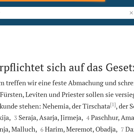
Bi
rpflichtet sich auf das Geset
m treffen wir eine feste Abmachung und schre
Fürsten, Leviten und Priester sollen sie versie
[1]
rkunde stehen: Nehemia, der Tirschata
, der 




ija,
Seraja, Asarja, Jirmeja,
Paschhur, Amar
3
4




nja, Malluch,
Harim, Meremot, Obadja,
Da
6
7