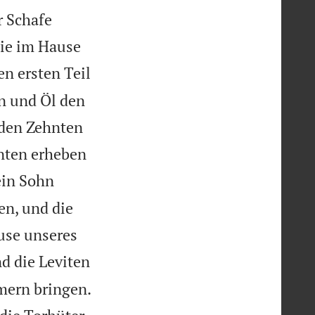
r Schafe
die im Hause
n ersten Teil
n und Öl den
 den Zehnten
hnten erheben
ein Sohn
en, und die
use unseres
nd die Leviten
mern bringen.