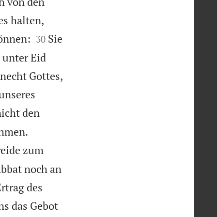
ch von den
s halten,


können:
Sie
30
 unter Eid
necht Gottes,
 unseres
nicht den


ehmen.
reide zum
abbat noch an
rtrag des
ns das Gebot