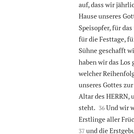
auf, dass wir jährl
Hause unseres Got
Speisopfer, für da
für die Festtage, f
Sühne geschafft wi
haben wir das Los 
welcher Reihenfolg
unseres Gottes zur
Altar des HERRN, u


steht.
Und wir w
36
Erstlinge aller F
und die Erstgeb
37