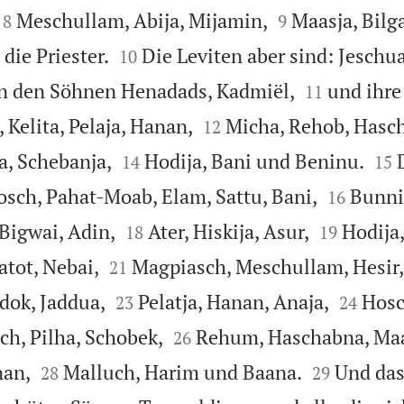




Meschullam, Abija, Mijamin,
Maasja, Bilg
8
9


die Priester.
Die Leviten aber sind: Jeschu
10


on den Söhnen Henadads, Kadmiël,
und ihre
11


 Kelita, Pelaja, Hanan,
Micha, Rehob, Hasch
12




a, Schebanja,
Hodija, Bani und Beninu.
14
15


rosch, Pahat-Moab, Elam, Sattu, Bani,
Bunni
16




 Bigwai, Adin,
Ater, Hiskija, Asur,
Hodija
18
19


atot, Nebai,
Magpiasch, Meschullam, Hesir,
21




dok, Jaddua,
Pelatja, Hanan, Anaja,
Hosc
23
24


ch, Pilha, Schobek,
Rehum, Haschabna, Maa
26




nan,
Malluch, Harim und Baana.
Und das
28
29