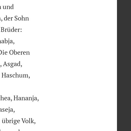
a und
a, der Sohn
 Brüder:


abja,
Die Oberen
, Asgad,
, Haschum,


hea, Hananja,


seja,
 übrige Volk,