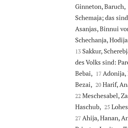
Ginneton, Baruch,
Schemaja; das sind 
Asanjas, Binnui v
Schechanja, Hodija,
Sakkur, Scherebj
13
des Volks sind: Pa


Bebai,
Adonija,
17


Bezai,
Harif, An
20
Meschesabel, Za
22


Haschub,
Lohes
25
Ahija, Hanan, A
27