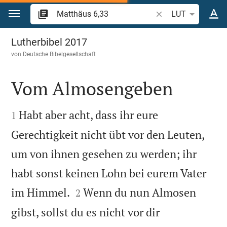
Zum Inhalt springen
Bibelstelle oder Beg
LUT
Matthäus 6
Lutherbibel 2017
von
Deutsche Bibelgesellschaft
Vom Almosengeben


Habt aber acht, dass ihr eure
1
Gerechtigkeit nicht übt vor den Leuten,
um von ihnen gesehen zu werden; ihr
habt sonst keinen Lohn bei eurem Vater


im Himmel.
Wenn du nun Almosen
2
gibst, sollst du es nicht vor dir