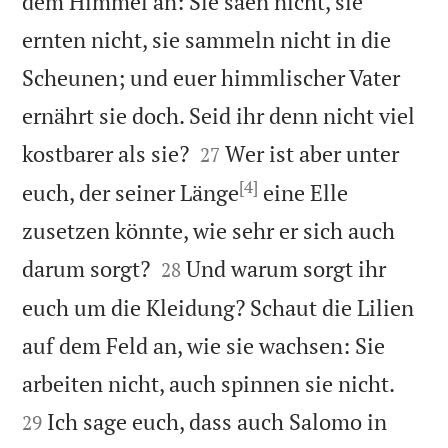
dem Himmel an: Sie säen nicht, sie
ernten nicht, sie sammeln nicht in die
Scheunen; und euer himmlischer Vater
ernährt sie doch. Seid ihr denn nicht viel


kostbarer als sie?
Wer ist aber unter
27
[4]
euch, der seiner Länge
eine Elle
zusetzen könnte, wie sehr er sich auch


darum sorgt?
Und warum sorgt ihr
28
euch um die Kleidung? Schaut die Lilien
auf dem Feld an, wie sie wachsen: Sie


arbeiten nicht, auch spinnen sie nicht.
Ich sage euch, dass auch Salomo in
29