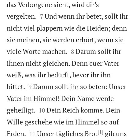
das Verborgene sieht, wird dir’s


vergelten.
Und wenn ihr betet, sollt ihr
7
nicht viel plappern wie die Heiden; denn
sie meinen, sie werden erhört, wenn sie


viele Worte machen.
Darum sollt ihr
8
ihnen nicht gleichen. Denn euer Vater
weiß, was ihr bedürft, bevor ihr ihn


bittet.
Darum sollt ihr so beten: Unser
9
Vater im Himmel! Dein Name werde


geheiligt.
Dein Reich komme. Dein
10
Wille geschehe wie im Himmel so auf
[1]


Erden.
Unser tägliches Brot
gib uns
11