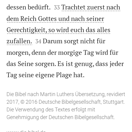


dessen bedürft.
Trachtet zuerst nach
33
dem Reich Gottes und nach seiner
Gerechtigkeit, so wird euch das alles


zufallen.
Darum sorgt nicht für
34
morgen, denn der morgige Tag wird für
das Seine sorgen. Es ist genug, dass jeder

Tag seine eigene Plage hat.
Die Bibel nach Martin Luthers Übersetzung, revidiert
2017, © 2016 Deutsche Bibelgesellschaft, Stuttgart.
Die Verwendung des Textes erfolgt mit
Genehmigung der Deutschen Bibelgesellschaft.