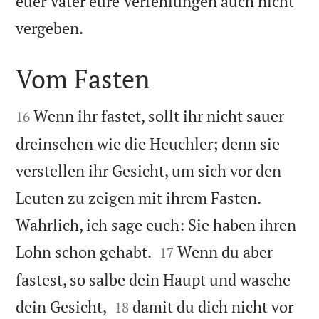
euer Vater eure Verfehlungen auch nicht

vergeben.
Vom Fasten


Wenn ihr fastet, sollt ihr nicht sauer
16
dreinsehen wie die Heuchler; denn sie
verstellen ihr Gesicht, um sich vor den
Leuten zu zeigen mit ihrem Fasten.
Wahrlich, ich sage euch: Sie haben ihren


Lohn schon gehabt.
Wenn du aber
17
fastest, so salbe dein Haupt und wasche


dein Gesicht,
damit du dich nicht vor
18